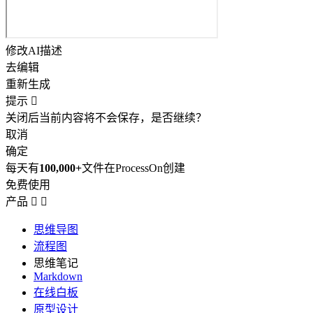
修改AI描述
去编辑
重新生成
提示

关闭后当前内容将不会保存，是否继续？
取消
确定
每天有
100,000+
文件在ProcessOn创建
免费使用
产品


思维导图
流程图
思维笔记
Markdown
在线白板
原型设计