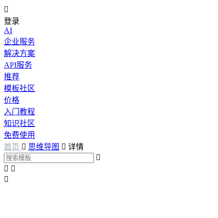

登录
AI
企业服务
解决方案
API服务
推荐
模板社区
价格
入门教程
知识社区
免费使用
首页

思维导图

详情



