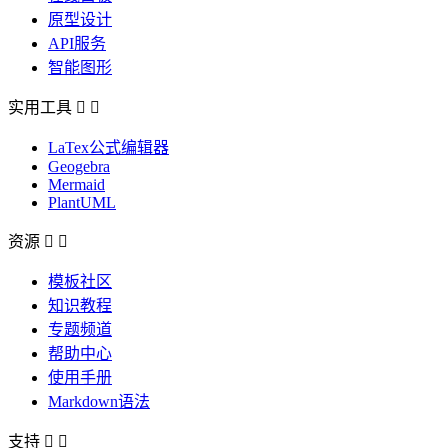
原型设计
API服务
智能图形
实用工具


LaTex公式编辑器
Geogebra
Mermaid
PlantUML
资源


模板社区
知识教程
专题频道
帮助中心
使用手册
Markdown语法
支持

