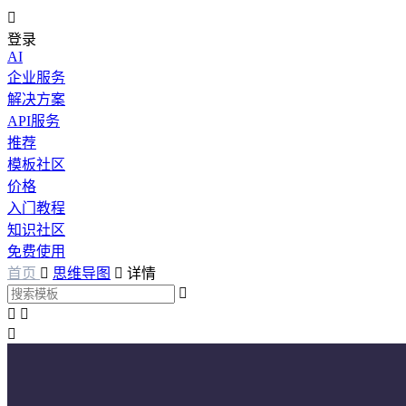

登录
AI
企业服务
解决方案
API服务
推荐
模板社区
价格
入门教程
知识社区
免费使用
首页

思维导图

详情



