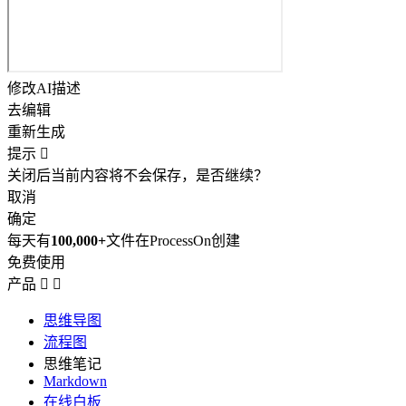
修改AI描述
去编辑
重新生成
提示

关闭后当前内容将不会保存，是否继续？
取消
确定
每天有
100,000+
文件在ProcessOn创建
免费使用
产品


思维导图
流程图
思维笔记
Markdown
在线白板