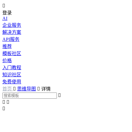

登录
AI
企业服务
解决方案
API服务
推荐
模板社区
价格
入门教程
知识社区
免费使用
首页

思维导图

详情



