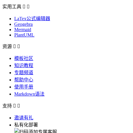
实用工具


LaTex公式编辑器
Geogebra
Mermaid
PlantUML
资源


模板社区
知识教程
专题频道
帮助中心
使用手册
Markdown语法
支持


邀请有礼
私有化部署