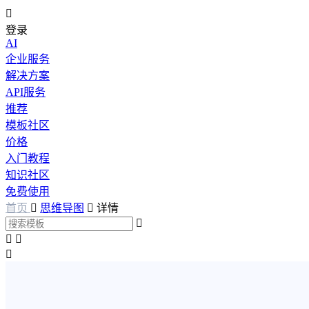

登录
AI
企业服务
解决方案
API服务
推荐
模板社区
价格
入门教程
知识社区
免费使用
首页

思维导图

详情



