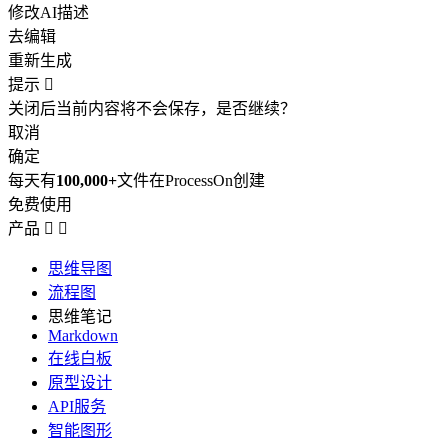
修改AI描述
去编辑
重新生成
提示

关闭后当前内容将不会保存，是否继续？
取消
确定
每天有
100,000+
文件在ProcessOn创建
免费使用
产品


思维导图
流程图
思维笔记
Markdown
在线白板
原型设计
API服务
智能图形