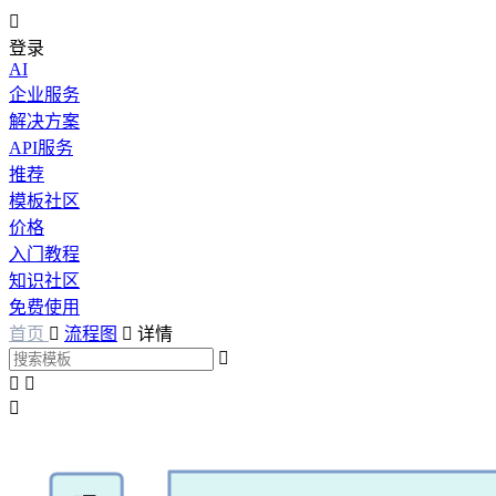

登录
AI
企业服务
解决方案
API服务
推荐
模板社区
价格
入门教程
知识社区
免费使用
首页

流程图

详情



