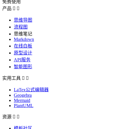
免费使用
产品


思维导图
流程图
思维笔记
Markdown
在线白板
原型设计
API服务
智能图形
实用工具


LaTex公式编辑器
Geogebra
Mermaid
PlantUML
资源


模板社区