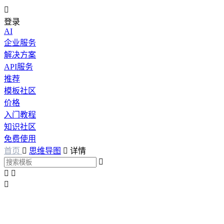

登录
AI
企业服务
解决方案
API服务
推荐
模板社区
价格
入门教程
知识社区
免费使用
首页

思维导图

详情



