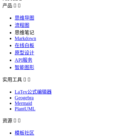
产品


思维导图
流程图
思维笔记
Markdown
在线白板
原型设计
API服务
智能图形
实用工具


LaTex公式编辑器
Geogebra
Mermaid
PlantUML
资源


模板社区