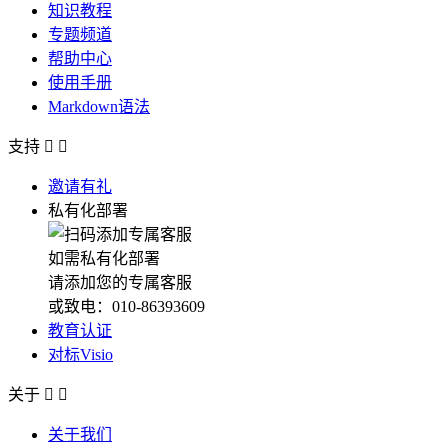
知识教程
专题频道
帮助中心
使用手册
Markdown语法
支持


邀请有礼
私有化部署
如需私有化部署
请添加您的专属客服
或致电：010-86393609
教育认证
对标Visio
关于


关于我们