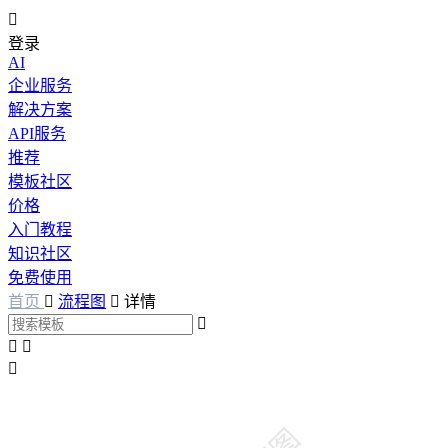

登录
AI
企业服务
解决方案
API服务
推荐
模板社区
价格
入门教程
知识社区
免费使用
首页

流程图

详情



