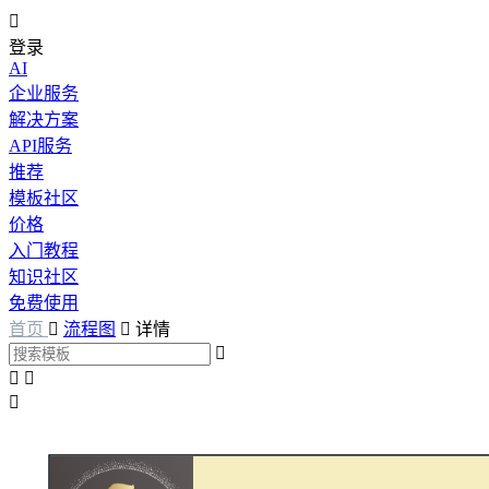

登录
AI
企业服务
解决方案
API服务
推荐
模板社区
价格
入门教程
知识社区
免费使用
首页

流程图

详情



