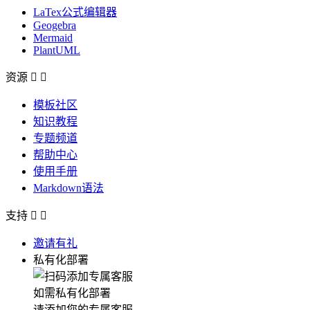
LaTex公式编辑器
Geogebra
Mermaid
PlantUML
资源


模板社区
知识教程
专题频道
帮助中心
使用手册
Markdown语法
支持


邀请有礼
私有化部署
如需私有化部署
请添加您的专属客服