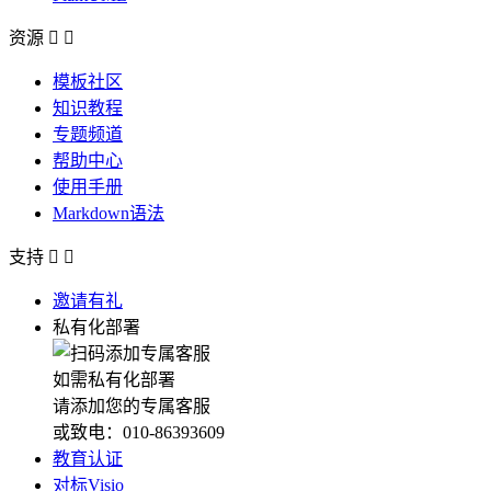
资源


模板社区
知识教程
专题频道
帮助中心
使用手册
Markdown语法
支持


邀请有礼
私有化部署
如需私有化部署
请添加您的专属客服
或致电：010-86393609
教育认证
对标Visio