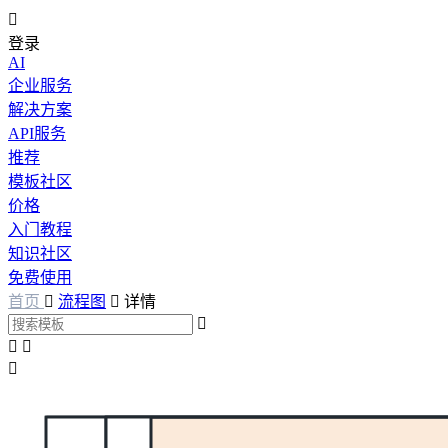

登录
AI
企业服务
解决方案
API服务
推荐
模板社区
价格
入门教程
知识社区
免费使用
首页

流程图

详情



