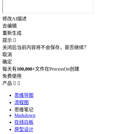
修改AI描述
去编辑
重新生成
提示

关闭后当前内容将不会保存，是否继续？
取消
确定
每天有
100,000+
文件在ProcessOn创建
免费使用
产品


思维导图
流程图
思维笔记
Markdown
在线白板
原型设计