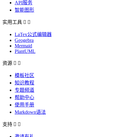
API服务
智能图形
实用工具


LaTex公式编辑器
Geogebra
Mermaid
PlantUML
资源


模板社区
知识教程
专题频道
帮助中心
使用手册
Markdown语法
支持


邀请有礼