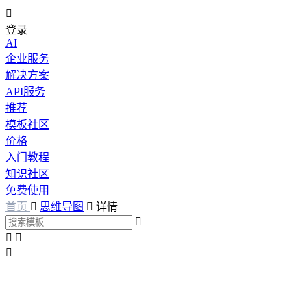

登录
AI
企业服务
解决方案
API服务
推荐
模板社区
价格
入门教程
知识社区
免费使用
首页

思维导图

详情



