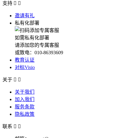
支持


邀请有礼
私有化部署
如需私有化部署
请添加您的专属客服
或致电：010-86393609
教育认证
对标Visio
关于


关于我们
加入我们
服务条款
隐私政策
联系

