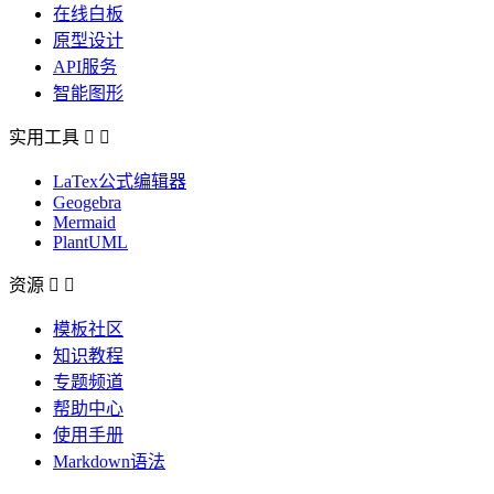
在线白板
原型设计
API服务
智能图形
实用工具


LaTex公式编辑器
Geogebra
Mermaid
PlantUML
资源


模板社区
知识教程
专题频道
帮助中心
使用手册
Markdown语法