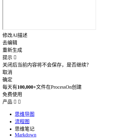
修改AI描述
去编辑
重新生成
提示

关闭后当前内容将不会保存，是否继续？
取消
确定
每天有
100,000+
文件在ProcessOn创建
免费使用
产品


思维导图
流程图
思维笔记
Markdown