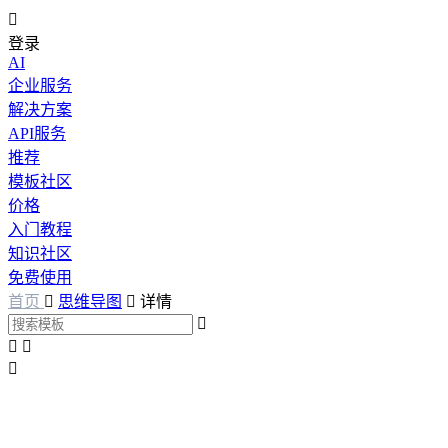

登录
AI
企业服务
解决方案
API服务
推荐
模板社区
价格
入门教程
知识社区
免费使用
首页

思维导图

详情



