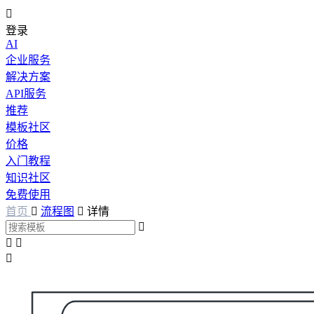

登录
AI
企业服务
解决方案
API服务
推荐
模板社区
价格
入门教程
知识社区
免费使用
首页

流程图

详情



