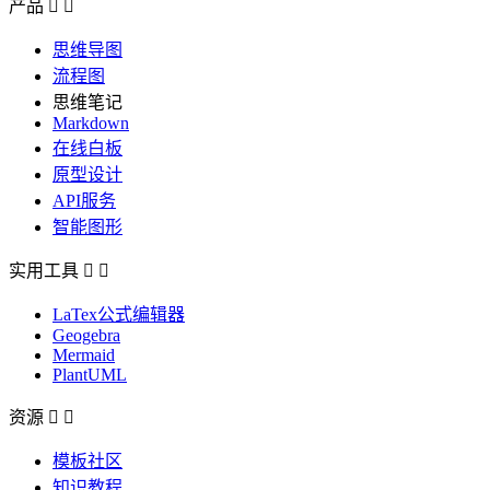
产品


思维导图
流程图
思维笔记
Markdown
在线白板
原型设计
API服务
智能图形
实用工具


LaTex公式编辑器
Geogebra
Mermaid
PlantUML
资源


模板社区
知识教程