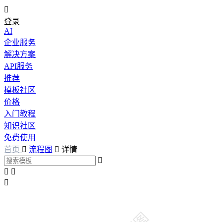

登录
AI
企业服务
解决方案
API服务
推荐
模板社区
价格
入门教程
知识社区
免费使用
首页

流程图

详情



