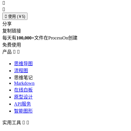



使用 (￥5)
分享
复制链接
每天有
100,000+
文件在ProcessOn创建
免费使用
产品


思维导图
流程图
思维笔记
Markdown
在线白板
原型设计
API服务
智能图形
实用工具

