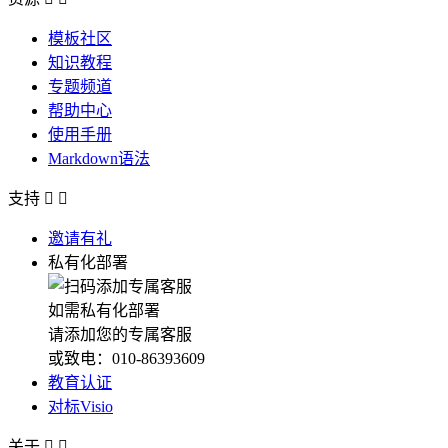
模板社区
知识教程
专题频道
帮助中心
使用手册
Markdown语法
支持


邀请有礼
私有化部署
如需私有化部署
请添加您的专属客服
或致电：010-86393609
教育认证
对标Visio
关于

