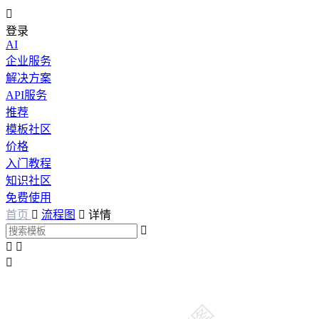

登录
AI
企业服务
解决方案
API服务
推荐
模板社区
价格
入门教程
知识社区
免费使用
首页

流程图

详情



