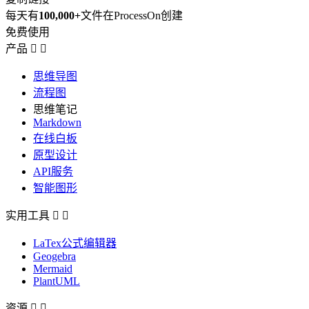
每天有
100,000+
文件在ProcessOn创建
免费使用
产品


思维导图
流程图
思维笔记
Markdown
在线白板
原型设计
API服务
智能图形
实用工具


LaTex公式编辑器
Geogebra
Mermaid
PlantUML
资源

