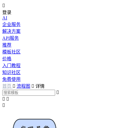

登录
AI
企业服务
解决方案
API服务
推荐
模板社区
价格
入门教程
知识社区
免费使用
首页

流程图

详情



