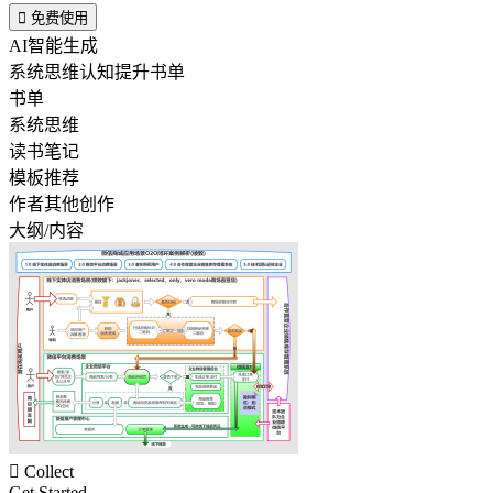

免费使用
AI智能生成
系统思维认知提升书单
书单
系统思维
读书笔记
模板推荐
作者其他创作
大纲/内容

Collect
Get Started