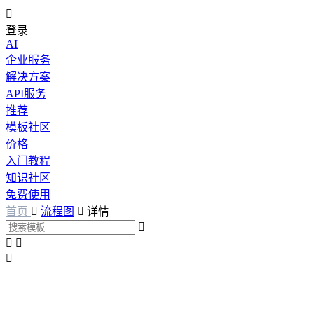

登录
AI
企业服务
解决方案
API服务
推荐
模板社区
价格
入门教程
知识社区
免费使用
首页

流程图

详情



