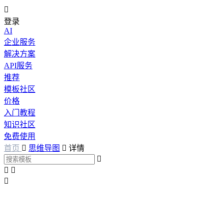

登录
AI
企业服务
解决方案
API服务
推荐
模板社区
价格
入门教程
知识社区
免费使用
首页

思维导图

详情



