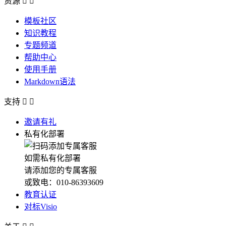
资源


模板社区
知识教程
专题频道
帮助中心
使用手册
Markdown语法
支持


邀请有礼
私有化部署
如需私有化部署
请添加您的专属客服
或致电：010-86393609
教育认证
对标Visio