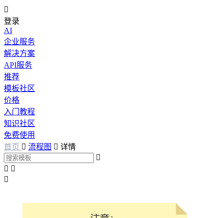

登录
AI
企业服务
解决方案
API服务
推荐
模板社区
价格
入门教程
知识社区
免费使用
首页

流程图

详情



