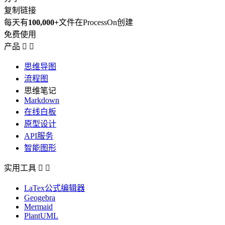
复制链接
每天有
100,000+
文件在ProcessOn创建
免费使用
产品


思维导图
流程图
思维笔记
Markdown
在线白板
原型设计
API服务
智能图形
实用工具


LaTex公式编辑器
Geogebra
Mermaid
PlantUML