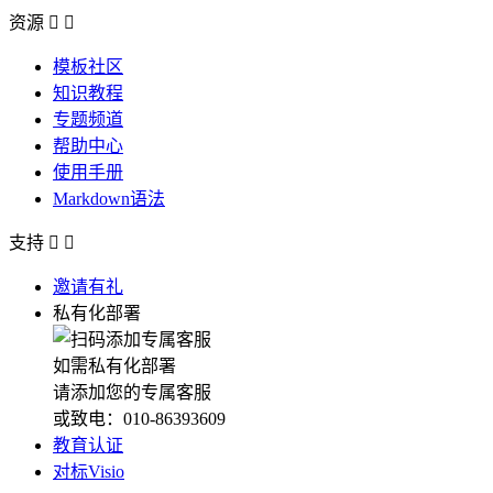
资源


模板社区
知识教程
专题频道
帮助中心
使用手册
Markdown语法
支持


邀请有礼
私有化部署
如需私有化部署
请添加您的专属客服
或致电：010-86393609
教育认证
对标Visio