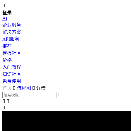

登录
AI
企业服务
解决方案
API服务
推荐
模板社区
价格
入门教程
知识社区
免费使用
首页

流程图

详情



