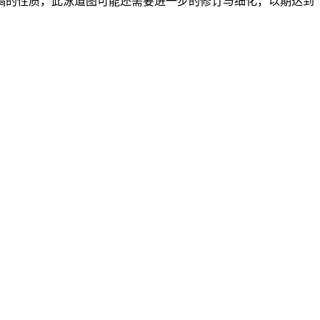
稿的性质，此泳道图可能还需要进一步的修订与细化，以期达到