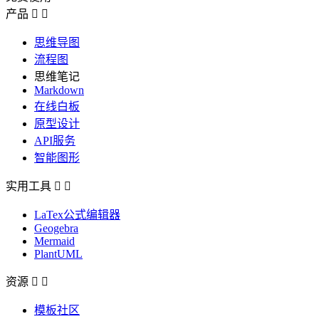
产品


思维导图
流程图
思维笔记
Markdown
在线白板
原型设计
API服务
智能图形
实用工具


LaTex公式编辑器
Geogebra
Mermaid
PlantUML
资源


模板社区