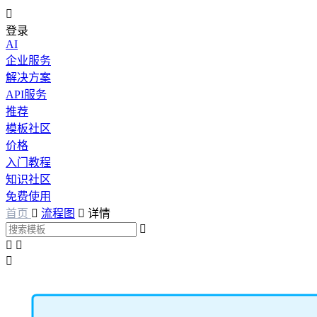

登录
AI
企业服务
解决方案
API服务
推荐
模板社区
价格
入门教程
知识社区
免费使用
首页

流程图

详情



