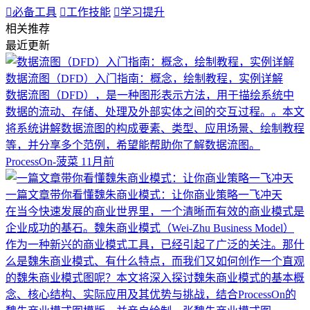

必备工具

工作技能

学习提升
相关推荐
最近更新
数据流图（DFD）入门指南：概念，绘制教程，实例详解
数据流图（DFD），是一种图形表示方法，用于描绘系统中
数据的流动、存储、处理及外部实体之间的交互过程。。本文
将系统讲解数据流图的构成要素、类型、应用场景、绘制教程
等，并分享多个范例，希望能帮助你了解数据流图。
ProcessOn-菠菜
11月前
一篇文章带你看懂魏朱商业模式：让你商业策略一飞冲天
在当今快速发展的商业世界里，一个清晰而有效的商业模式是
企业成功的基石。魏朱商业模式（Wei-Zhu Business Model）
作为一种新兴的商业模式工具，已经引起了广泛的关注。那什
么是魏朱商业模式、有什么特点，而我们又如何创作一个直观
的魏朱商业模式图呢？本文将深入探讨魏朱商业模式的基本概
念、核心结构、实际应用及其优势与挑战，结合ProcessOn的