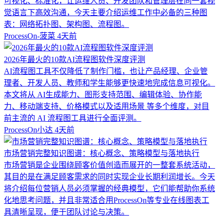
可视化、标准化，让运维人员、开发团队和管理层在同一套视
觉语言下高效沟通，今天主要介绍运维工作中必备的三种图
表：网络拓扑图、架构图、流程图。
ProcessOn-菠菜
4天前
2026年最火的10款AI流程图软件深度评测
AI流程图工具不仅降低了制作门槛，也让产品经理、企业管
理者、开发人员、教师和学生能够更快速地完成信息可视化。
本文将从 AI生成能力、图形支持范围、编辑体验、协作能
力、移动端支持、价格模式以及适用场景 等多个维度，对目
前主流的 AI 流程图工具进行全面评测。
ProcessOn小达
4天前
市场营销完整知识图谱：核心概念、策略模型与落地执行
市场营销是企业围绕顾客价值创造而展开的一整套系统活动，
其目的是在满足顾客需求的同时实现企业长期利润增长。今天
将介绍每位营销人员必须掌握的经典模型，它们能帮助你系统
化地思考问题，并且非常适合用ProcessOn等专业在线图表工
具清晰呈现，便于团队讨论与决策。