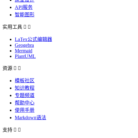
API服务
智能图形
实用工具


LaTex公式编辑器
Geogebra
Mermaid
PlantUML
资源


模板社区
知识教程
专题频道
帮助中心
使用手册
Markdown语法
支持

