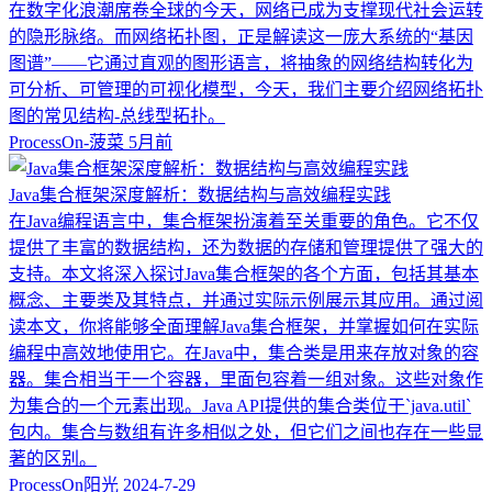
在数字化浪潮席卷全球的今天，网络已成为支撑现代社会运转
的隐形脉络。而网络拓扑图，正是解读这一庞大系统的“基因
图谱”——它通过直观的图形语言，将抽象的网络结构转化为
可分析、可管理的可视化模型，今天，我们主要介绍网络拓扑
图的常见结构-总线型拓扑。
ProcessOn-菠菜
5月前
Java集合框架深度解析：数据结构与高效编程实践
在Java编程语言中，集合框架扮演着至关重要的角色。它不仅
提供了丰富的数据结构，还为数据的存储和管理提供了强大的
支持。本文将深入探讨Java集合框架的各个方面，包括其基本
概念、主要类及其特点，并通过实际示例展示其应用。通过阅
读本文，你将能够全面理解Java集合框架，并掌握如何在实际
编程中高效地使用它。在Java中，集合类是用来存放对象的容
器。集合相当于一个容器，里面包容着一组对象。这些对象作
为集合的一个元素出现。Java API提供的集合类位于`java.util`
包内。集合与数组有许多相似之处，但它们之间也存在一些显
著的区别。
ProcessOn阳光
2024-7-29