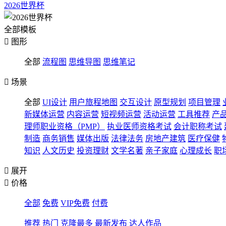
2026世界杯
全部模板

图形
全部
流程图
思维导图
思维笔记

场景
全部
UI设计
用户旅程地图
交互设计
原型规划
项目管理
新媒体运营
内容运营
短视频运营
活动运营
工具推荐
产
理师职业资格（PMP）
执业医师资格考试
会计职称考试
制造
商务销售
媒体出版
法律法务
房地产建筑
医疗保健
知识
人文历史
投资理财
文学名著
亲子家庭
心理成长
职

展开

价格
全部
免费
VIP免费
付费
推荐
热门
克隆最多
最新发布
达人作品