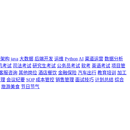
架构
java
大数据
后端开发
运维
Python
AI
渠道运营
数据分析
机考试
司法考试
研究生考试
公务员考试
软考
英语考试
项目管
客服咨询
其他岗位
酒店餐饮
金融保险
汽车出行
教育培训
加工
管理
会议纪要
SOP
成本管控
销售管理
面试技巧
计划总结
综合
旅游美食
节日节气