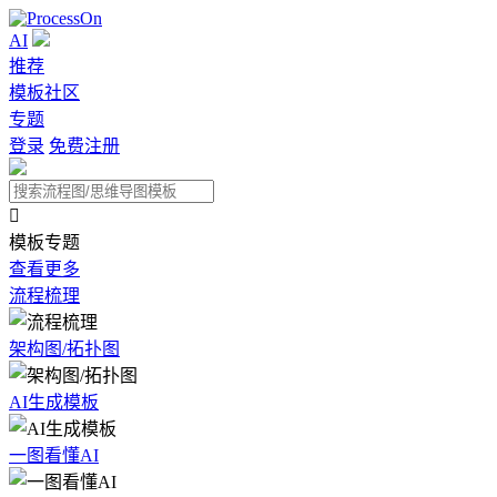
AI
推荐
模板社区
专题
登录
免费注册

模板专题
查看更多
流程梳理
架构图/拓扑图
AI生成模板
一图看懂AI