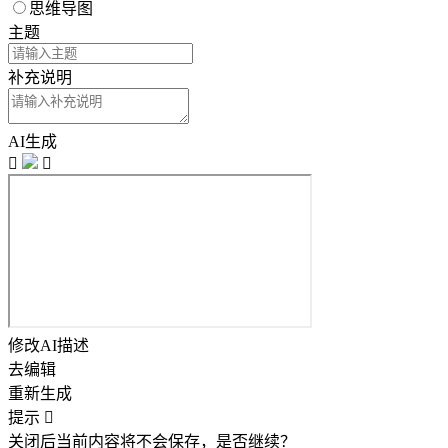
思维导图
主题
补充说明
AI生成


修改AI描述
去编辑
重新生成
提示

关闭后当前内容将不会保存，是否继续？