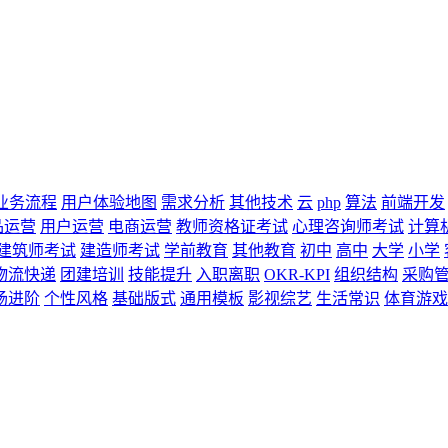
业务流程
用户体验地图
需求分析
其他技术
云
php
算法
前端开发
品运营
用户运营
电商运营
教师资格证考试
心理咨询师考试
计算
建筑师考试
建造师考试
学前教育
其他教育
初中
高中
大学
小学
物流快递
团建培训
技能提升
入职离职
OKR-KPI
组织结构
采购
场进阶
个性风格
基础版式
通用模板
影视综艺
生活常识
体育游戏