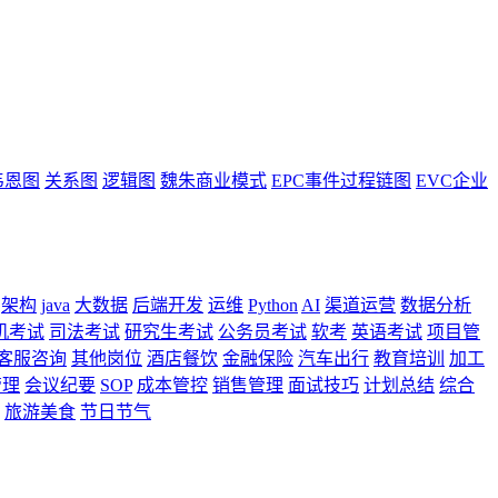
韦恩图
关系图
逻辑图
魏朱商业模式
EPC事件过程链图
EVC企业
架构
java
大数据
后端开发
运维
Python
AI
渠道运营
数据分析
机考试
司法考试
研究生考试
公务员考试
软考
英语考试
项目管
客服咨询
其他岗位
酒店餐饮
金融保险
汽车出行
教育培训
加工
管理
会议纪要
SOP
成本管控
销售管理
面试技巧
计划总结
综合
旅游美食
节日节气