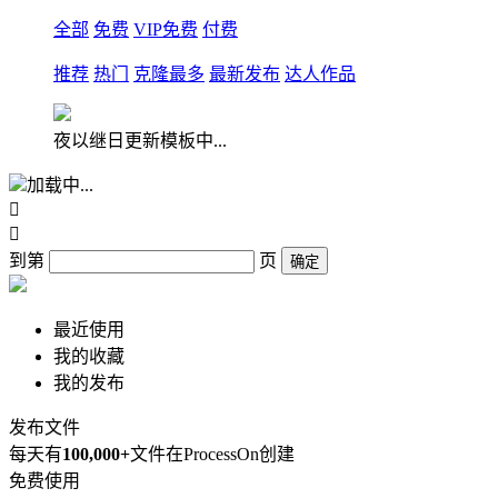
全部
免费
VIP免费
付费
推荐
热门
克隆最多
最新发布
达人作品
夜以继日更新模板中...
加载中...


到第
页
确定
最近使用
我的收藏
我的发布
发布文件
每天有
100,000+
文件在ProcessOn创建
免费使用