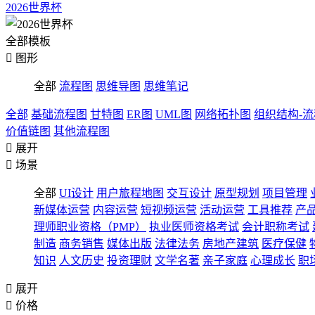
2026世界杯
全部模板

图形
全部
流程图
思维导图
思维笔记
全部
基础流程图
甘特图
ER图
UML图
网络拓扑图
组织结构-
价值链图
其他流程图

展开

场景
全部
UI设计
用户旅程地图
交互设计
原型规划
项目管理
新媒体运营
内容运营
短视频运营
活动运营
工具推荐
产
理师职业资格（PMP）
执业医师资格考试
会计职称考试
制造
商务销售
媒体出版
法律法务
房地产建筑
医疗保健
知识
人文历史
投资理财
文学名著
亲子家庭
心理成长
职

展开

价格