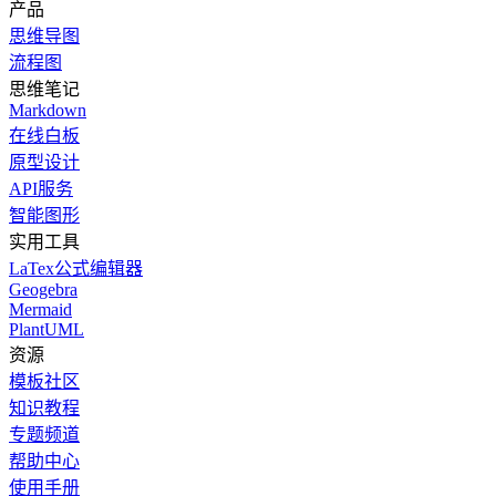
产品
思维导图
流程图
思维笔记
Markdown
在线白板
原型设计
API服务
智能图形
实用工具
LaTex公式编辑器
Geogebra
Mermaid
PlantUML
资源
模板社区
知识教程
专题频道
帮助中心
使用手册