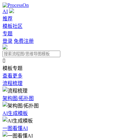
AI
推荐
模板社区
专题
登录
免费注册

模板专题
查看更多
流程梳理
架构图/拓扑图
AI生成模板
一图看懂AI