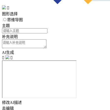

图形选择
思维导图
主题
补充说明
AI生成


修改AI描述
去编辑