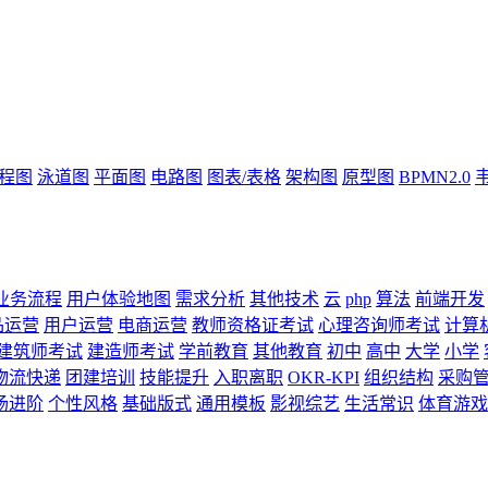
流程图
泳道图
平面图
电路图
图表/表格
架构图
原型图
BPMN2.0
业务流程
用户体验地图
需求分析
其他技术
云
php
算法
前端开发
品运营
用户运营
电商运营
教师资格证考试
心理咨询师考试
计算
建筑师考试
建造师考试
学前教育
其他教育
初中
高中
大学
小学
物流快递
团建培训
技能提升
入职离职
OKR-KPI
组织结构
采购
场进阶
个性风格
基础版式
通用模板
影视综艺
生活常识
体育游戏