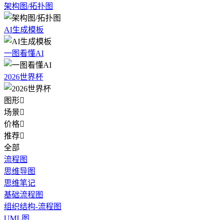
架构图/拓扑图
AI生成模板
一图看懂AI
2026世界杯
图形

场景

价格

推荐

全部
流程图
思维导图
思维笔记
基础流程图
组织结构-流程图
UML图