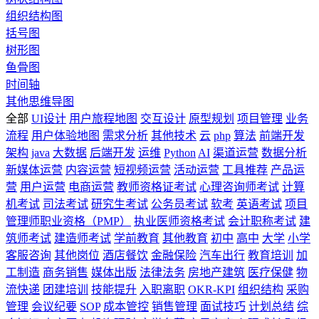
组织结构图
括号图
树形图
鱼骨图
时间轴
其他思维导图
全部
UI设计
用户旅程地图
交互设计
原型规划
项目管理
业务
流程
用户体验地图
需求分析
其他技术
云
php
算法
前端开发
架构
java
大数据
后端开发
运维
Python
AI
渠道运营
数据分析
新媒体运营
内容运营
短视频运营
活动运营
工具推荐
产品运
营
用户运营
电商运营
教师资格证考试
心理咨询师考试
计算
机考试
司法考试
研究生考试
公务员考试
软考
英语考试
项目
管理师职业资格（PMP）
执业医师资格考试
会计职称考试
建
筑师考试
建造师考试
学前教育
其他教育
初中
高中
大学
小学
客服咨询
其他岗位
酒店餐饮
金融保险
汽车出行
教育培训
加
工制造
商务销售
媒体出版
法律法务
房地产建筑
医疗保健
物
流快递
团建培训
技能提升
入职离职
OKR-KPI
组织结构
采购
管理
会议纪要
SOP
成本管控
销售管理
面试技巧
计划总结
综