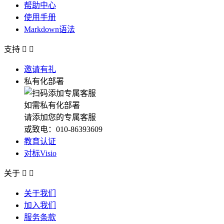
帮助中心
使用手册
Markdown语法
支持


邀请有礼
私有化部署
如需私有化部署
请添加您的专属客服
或致电：010-86393609
教育认证
对标Visio
关于


关于我们
加入我们
服务条款