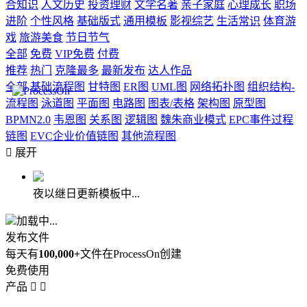
合知识
人文历史
投资理财
文学名著
亲子家庭
心理成长
职场
进阶
个性风格
基础版式
通用模板
影视综艺
生活常识
体育游
戏
旅游美食
节日节气
全部
免费
VIP免费
付费
推荐
热门
克隆最多
最新发布
达人作品
全部
基础流程图
甘特图
ER图
UML图
网络拓扑图
组织结构-
流程图
泳道图
平面图
电路图
图表/表格
架构图
原型图
BPMN2.0
韦恩图
关系图
逻辑图
魏朱商业模式
EPC事件过程
链图
EVC企业价值链图
其他流程图

展开
夜以继日更新模板中...
加载中...
发布文件
每天有
100,000+
文件在ProcessOn创建
免费使用
产品

