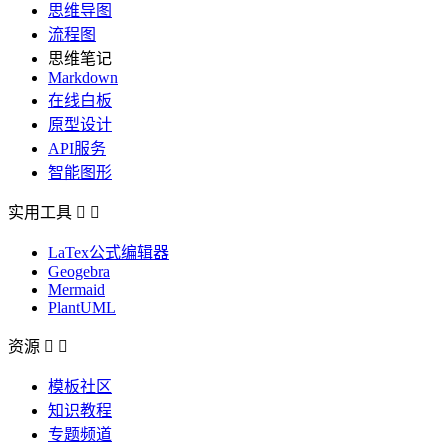
思维导图
流程图
思维笔记
Markdown
在线白板
原型设计
API服务
智能图形
实用工具


LaTex公式编辑器
Geogebra
Mermaid
PlantUML
资源


模板社区
知识教程
专题频道