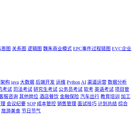
韦恩图
关系图
逻辑图
魏朱商业模式
EPC事件过程链图
EVC企业
架构
java
大数据
后端开发
运维
Python
AI
渠道运营
数据分析
机考试
司法考试
研究生考试
公务员考试
软考
英语考试
项目管
客服咨询
其他岗位
酒店餐饮
金融保险
汽车出行
教育培训
加工
管理
会议纪要
SOP
成本管控
销售管理
面试技巧
计划总结
综合
旅游美食
节日节气