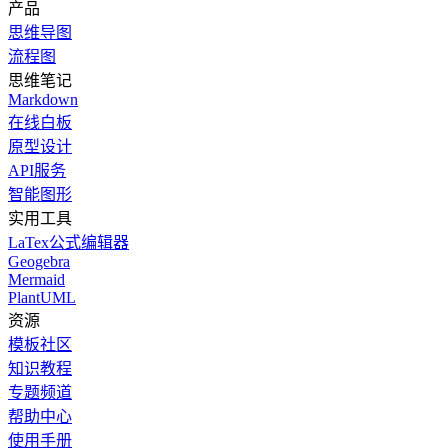
产品
思维导图
流程图
思维笔记
Markdown
在线白板
原型设计
API服务
智能图形
实用工具
LaTex公式编辑器
Geogebra
Mermaid
PlantUML
资源
模板社区
知识教程
专题频道
帮助中心
使用手册