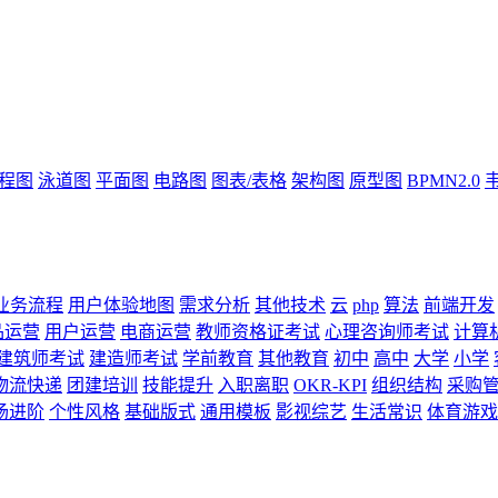
流程图
泳道图
平面图
电路图
图表/表格
架构图
原型图
BPMN2.0
业务流程
用户体验地图
需求分析
其他技术
云
php
算法
前端开发
品运营
用户运营
电商运营
教师资格证考试
心理咨询师考试
计算
建筑师考试
建造师考试
学前教育
其他教育
初中
高中
大学
小学
物流快递
团建培训
技能提升
入职离职
OKR-KPI
组织结构
采购
场进阶
个性风格
基础版式
通用模板
影视综艺
生活常识
体育游戏