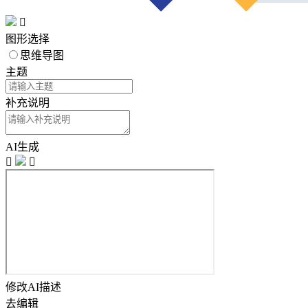

图形选择
思维导图
主题
补充说明
AI生成


修改AI描述
去编辑