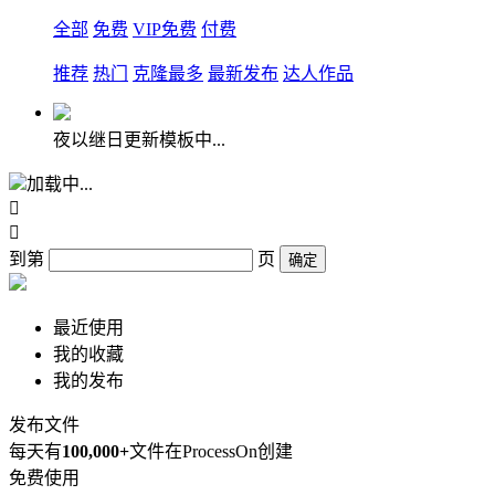
全部
免费
VIP免费
付费
推荐
热门
克隆最多
最新发布
达人作品
夜以继日更新模板中...
加载中...


到第
页
确定
最近使用
我的收藏
我的发布
发布文件
每天有
100,000+
文件在ProcessOn创建
免费使用