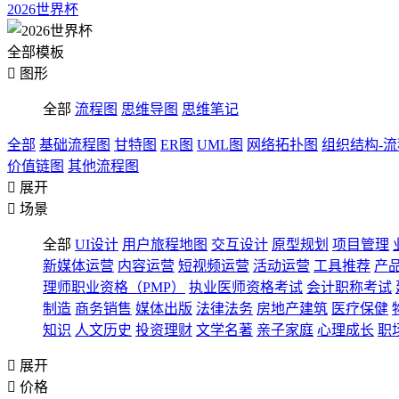
2026世界杯
全部模板

图形
全部
流程图
思维导图
思维笔记
全部
基础流程图
甘特图
ER图
UML图
网络拓扑图
组织结构-
价值链图
其他流程图

展开

场景
全部
UI设计
用户旅程地图
交互设计
原型规划
项目管理
新媒体运营
内容运营
短视频运营
活动运营
工具推荐
产
理师职业资格（PMP）
执业医师资格考试
会计职称考试
制造
商务销售
媒体出版
法律法务
房地产建筑
医疗保健
知识
人文历史
投资理财
文学名著
亲子家庭
心理成长
职

展开

价格