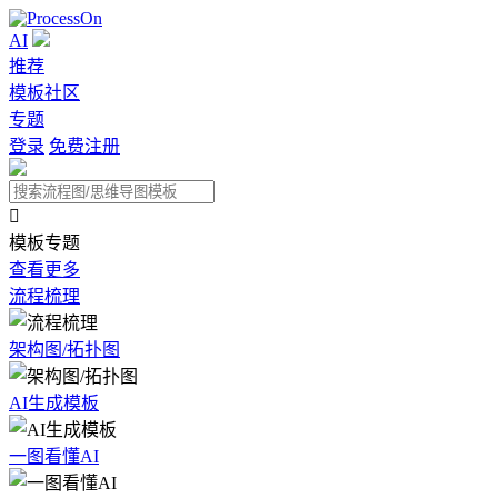
AI
推荐
模板社区
专题
登录
免费注册

模板专题
查看更多
流程梳理
架构图/拓扑图
AI生成模板
一图看懂AI