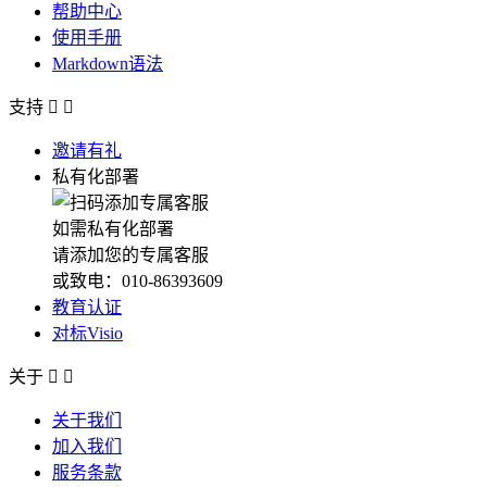
帮助中心
使用手册
Markdown语法
支持


邀请有礼
私有化部署
如需私有化部署
请添加您的专属客服
或致电：010-86393609
教育认证
对标Visio
关于


关于我们
加入我们
服务条款