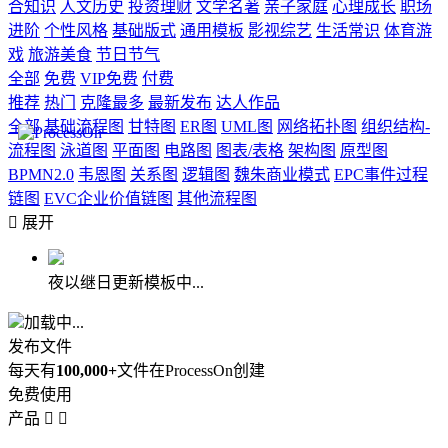
合知识
人文历史
投资理财
文学名著
亲子家庭
心理成长
职场
进阶
个性风格
基础版式
通用模板
影视综艺
生活常识
体育游
戏
旅游美食
节日节气
全部
免费
VIP免费
付费
推荐
热门
克隆最多
最新发布
达人作品
全部
基础流程图
甘特图
ER图
UML图
网络拓扑图
组织结构-
流程图
泳道图
平面图
电路图
图表/表格
架构图
原型图
BPMN2.0
韦恩图
关系图
逻辑图
魏朱商业模式
EPC事件过程
链图
EVC企业价值链图
其他流程图

展开
夜以继日更新模板中...
加载中...
发布文件
每天有
100,000+
文件在ProcessOn创建
免费使用
产品

