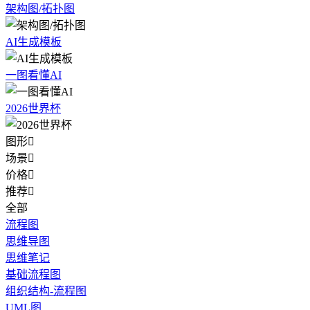
架构图/拓扑图
AI生成模板
一图看懂AI
2026世界杯
图形

场景

价格

推荐

全部
流程图
思维导图
思维笔记
基础流程图
组织结构-流程图
UML图