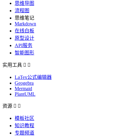
思维导图
流程图
思维笔记
Markdown
在线白板
原型设计
API服务
智能图形
实用工具


LaTex公式编辑器
Geogebra
Mermaid
PlantUML
资源


模板社区
知识教程
专题频道