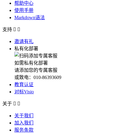
帮助中心
使用手册
Markdown语法
支持


邀请有礼
私有化部署
如需私有化部署
请添加您的专属客服
或致电：010-86393609
教育认证
对标Visio
关于


关于我们
加入我们
服务条款