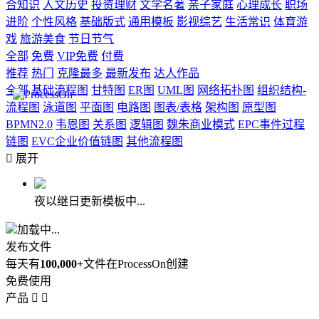
合知识
人文历史
投资理财
文学名著
亲子家庭
心理成长
职场
进阶
个性风格
基础版式
通用模板
影视综艺
生活常识
体育游
戏
旅游美食
节日节气
全部
免费
VIP免费
付费
推荐
热门
克隆最多
最新发布
达人作品
全部
基础流程图
甘特图
ER图
UML图
网络拓扑图
组织结构-
流程图
泳道图
平面图
电路图
图表/表格
架构图
原型图
BPMN2.0
韦恩图
关系图
逻辑图
魏朱商业模式
EPC事件过程
链图
EVC企业价值链图
其他流程图

展开
夜以继日更新模板中...
加载中...
发布文件
每天有
100,000+
文件在ProcessOn创建
免费使用
产品

