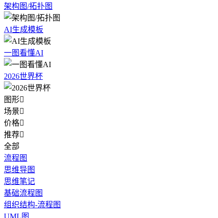
架构图/拓扑图
AI生成模板
一图看懂AI
2026世界杯
图形

场景

价格

推荐

全部
流程图
思维导图
思维笔记
基础流程图
组织结构-流程图
UML图