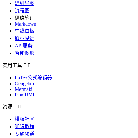
思维导图
流程图
思维笔记
Markdown
在线白板
原型设计
API服务
智能图形
实用工具


LaTex公式编辑器
Geogebra
Mermaid
PlantUML
资源


模板社区
知识教程
专题频道