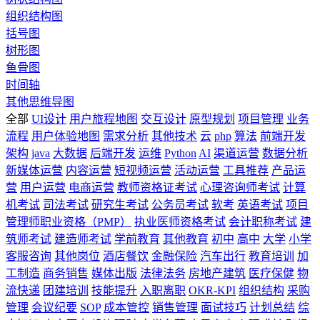
组织结构图
括号图
树形图
鱼骨图
时间轴
其他思维导图
全部
UI设计
用户旅程地图
交互设计
原型规划
项目管理
业务
流程
用户体验地图
需求分析
其他技术
云
php
算法
前端开发
架构
java
大数据
后端开发
运维
Python
AI
渠道运营
数据分析
新媒体运营
内容运营
短视频运营
活动运营
工具推荐
产品运
营
用户运营
电商运营
教师资格证考试
心理咨询师考试
计算
机考试
司法考试
研究生考试
公务员考试
软考
英语考试
项目
管理师职业资格（PMP）
执业医师资格考试
会计职称考试
建
筑师考试
建造师考试
学前教育
其他教育
初中
高中
大学
小学
客服咨询
其他岗位
酒店餐饮
金融保险
汽车出行
教育培训
加
工制造
商务销售
媒体出版
法律法务
房地产建筑
医疗保健
物
流快递
团建培训
技能提升
入职离职
OKR-KPI
组织结构
采购
管理
会议纪要
SOP
成本管控
销售管理
面试技巧
计划总结
综