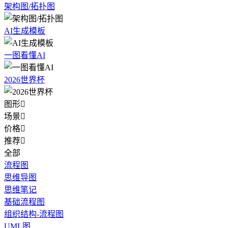
架构图/拓扑图
AI生成模板
一图看懂AI
2026世界杯
图形

场景

价格

推荐

全部
流程图
思维导图
思维笔记
基础流程图
组织结构-流程图
UML图