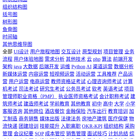
组织结构图
括号图
树形图
鱼骨图
时间轴
其他思维导图
全部
UI设计
用户旅程地图
交互设计
原型规划
项目管理
业务
流程
用户体验地图
需求分析
其他技术
云
php
算法
前端开发
架构
java
大数据
后端开发
运维
Python
AI
渠道运营
数据分析
新媒体运营
内容运营
短视频运营
活动运营
工具推荐
产品运
营
用户运营
电商运营
教师资格证考试
心理咨询师考试
计算
机考试
司法考试
研究生考试
公务员考试
软考
英语考试
项目
管理师职业资格（PMP）
执业医师资格考试
会计职称考试
建
筑师考试
建造师考试
学前教育
其他教育
初中
高中
大学
小学
客服咨询
其他岗位
酒店餐饮
金融保险
汽车出行
教育培训
加
工制造
商务销售
媒体出版
法律法务
房地产建筑
医疗保健
物
流快递
团建培训
技能提升
入职离职
OKR-KPI
组织结构
采购
管理
会议纪要
SOP
成本管控
销售管理
面试技巧
计划总结
综