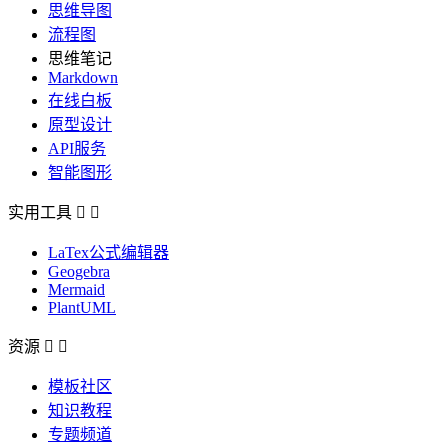
思维导图
流程图
思维笔记
Markdown
在线白板
原型设计
API服务
智能图形
实用工具


LaTex公式编辑器
Geogebra
Mermaid
PlantUML
资源


模板社区
知识教程
专题频道