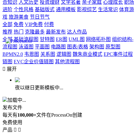
合知识
人文历史
投资理财
文学名著
亲子家庭
心理成长
职场
进阶
个性风格
基础版式
通用模板
影视综艺
生活常识
体育游
戏
旅游美食
节日节气
全部
免费
VIP免费
付费
推荐
热门
克隆最多
最新发布
达人作品
全部
基础流程图
甘特图
ER图
UML图
网络拓扑图
组织结构-
流程图
泳道图
平面图
电路图
图表/表格
架构图
原型图
BPMN2.0
韦恩图
关系图
逻辑图
魏朱商业模式
EPC事件过程
链图
EVC企业价值链图
其他流程图

展开
夜以继日更新模板中...
加载中...
发布文件
每天有
100,000+
文件在ProcessOn创建
免费使用
产品

