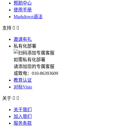
帮助中心
使用手册
Markdown语法
支持


邀请有礼
私有化部署
如需私有化部署
请添加您的专属客服
或致电：010-86393609
教育认证
对标Visio
关于


关于我们
加入我们
服务条款