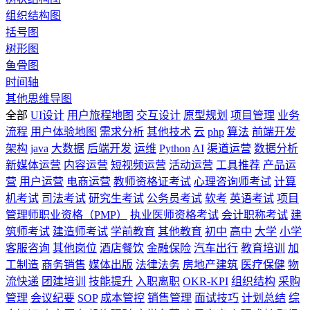
组织结构图
括号图
树形图
鱼骨图
时间轴
其他思维导图
全部
UI设计
用户旅程地图
交互设计
原型规划
项目管理
业务
流程
用户体验地图
需求分析
其他技术
云
php
算法
前端开发
架构
java
大数据
后端开发
运维
Python
AI
渠道运营
数据分析
新媒体运营
内容运营
短视频运营
活动运营
工具推荐
产品运
营
用户运营
电商运营
教师资格证考试
心理咨询师考试
计算
机考试
司法考试
研究生考试
公务员考试
软考
英语考试
项目
管理师职业资格（PMP）
执业医师资格考试
会计职称考试
建
筑师考试
建造师考试
学前教育
其他教育
初中
高中
大学
小学
客服咨询
其他岗位
酒店餐饮
金融保险
汽车出行
教育培训
加
工制造
商务销售
媒体出版
法律法务
房地产建筑
医疗保健
物
流快递
团建培训
技能提升
入职离职
OKR-KPI
组织结构
采购
管理
会议纪要
SOP
成本管控
销售管理
面试技巧
计划总结
综