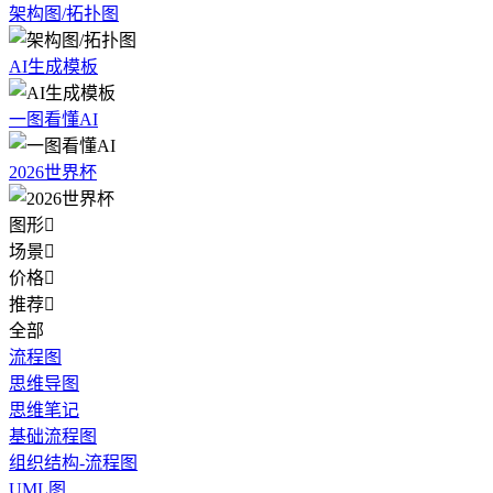
架构图/拓扑图
AI生成模板
一图看懂AI
2026世界杯
图形

场景

价格

推荐

全部
流程图
思维导图
思维笔记
基础流程图
组织结构-流程图
UML图