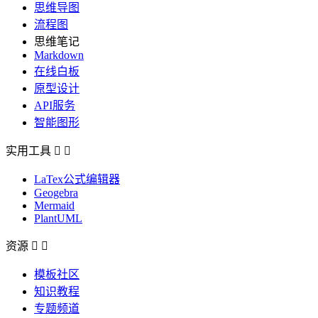
思维导图
流程图
思维笔记
Markdown
在线白板
原型设计
API服务
智能图形
实用工具


LaTex公式编辑器
Geogebra
Mermaid
PlantUML
资源


模板社区
知识教程
专题频道