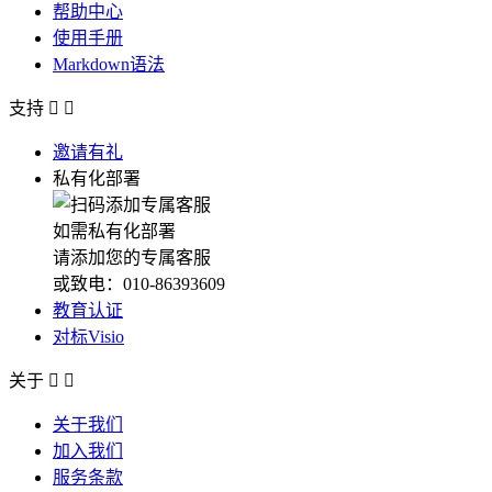
帮助中心
使用手册
Markdown语法
支持


邀请有礼
私有化部署
如需私有化部署
请添加您的专属客服
或致电：010-86393609
教育认证
对标Visio
关于


关于我们
加入我们
服务条款