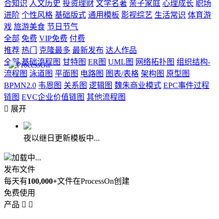
合知识
人文历史
投资理财
文学名著
亲子家庭
心理成长
职场
进阶
个性风格
基础版式
通用模板
影视综艺
生活常识
体育游
戏
旅游美食
节日节气
全部
免费
VIP免费
付费
推荐
热门
克隆最多
最新发布
达人作品
全部
基础流程图
甘特图
ER图
UML图
网络拓扑图
组织结构-
流程图
泳道图
平面图
电路图
图表/表格
架构图
原型图
BPMN2.0
韦恩图
关系图
逻辑图
魏朱商业模式
EPC事件过程
链图
EVC企业价值链图
其他流程图

展开
夜以继日更新模板中...
加载中...
发布文件
每天有
100,000+
文件在ProcessOn创建
免费使用
产品

