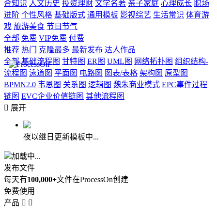
合知识
人文历史
投资理财
文学名著
亲子家庭
心理成长
职场
进阶
个性风格
基础版式
通用模板
影视综艺
生活常识
体育游
戏
旅游美食
节日节气
全部
免费
VIP免费
付费
推荐
热门
克隆最多
最新发布
达人作品
全部
基础流程图
甘特图
ER图
UML图
网络拓扑图
组织结构-
流程图
泳道图
平面图
电路图
图表/表格
架构图
原型图
BPMN2.0
韦恩图
关系图
逻辑图
魏朱商业模式
EPC事件过程
链图
EVC企业价值链图
其他流程图

展开
夜以继日更新模板中...
加载中...
发布文件
每天有
100,000+
文件在ProcessOn创建
免费使用
产品

