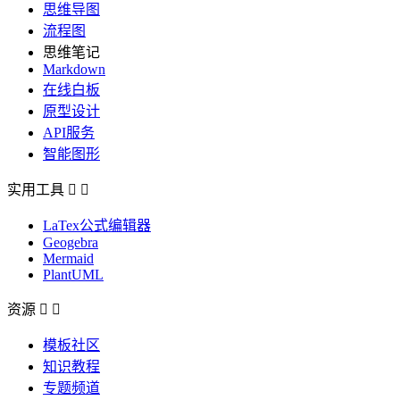
思维导图
流程图
思维笔记
Markdown
在线白板
原型设计
API服务
智能图形
实用工具


LaTex公式编辑器
Geogebra
Mermaid
PlantUML
资源


模板社区
知识教程
专题频道