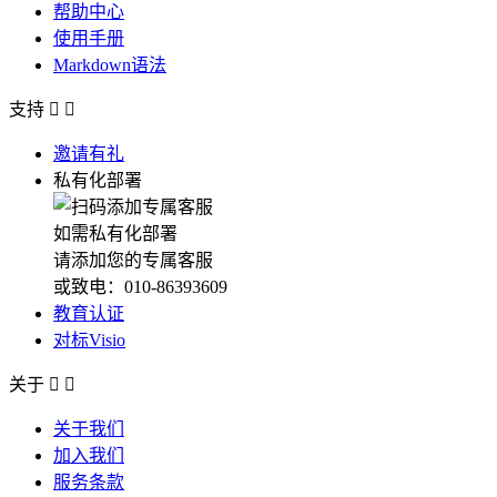
帮助中心
使用手册
Markdown语法
支持


邀请有礼
私有化部署
如需私有化部署
请添加您的专属客服
或致电：010-86393609
教育认证
对标Visio
关于


关于我们
加入我们
服务条款