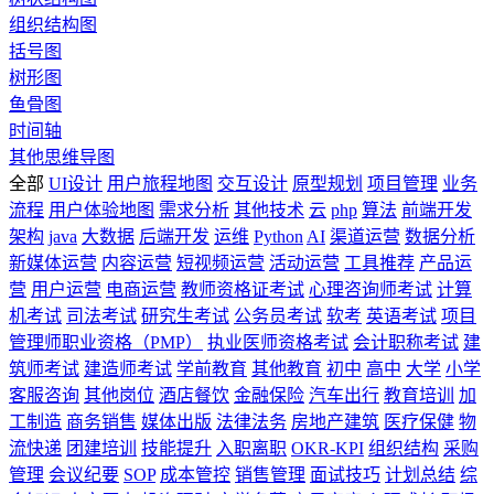
组织结构图
括号图
树形图
鱼骨图
时间轴
其他思维导图
全部
UI设计
用户旅程地图
交互设计
原型规划
项目管理
业务
流程
用户体验地图
需求分析
其他技术
云
php
算法
前端开发
架构
java
大数据
后端开发
运维
Python
AI
渠道运营
数据分析
新媒体运营
内容运营
短视频运营
活动运营
工具推荐
产品运
营
用户运营
电商运营
教师资格证考试
心理咨询师考试
计算
机考试
司法考试
研究生考试
公务员考试
软考
英语考试
项目
管理师职业资格（PMP）
执业医师资格考试
会计职称考试
建
筑师考试
建造师考试
学前教育
其他教育
初中
高中
大学
小学
客服咨询
其他岗位
酒店餐饮
金融保险
汽车出行
教育培训
加
工制造
商务销售
媒体出版
法律法务
房地产建筑
医疗保健
物
流快递
团建培训
技能提升
入职离职
OKR-KPI
组织结构
采购
管理
会议纪要
SOP
成本管控
销售管理
面试技巧
计划总结
综