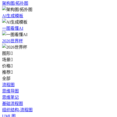
架构图/拓扑图
AI生成模板
一图看懂AI
2026世界杯
图形

场景

价格

推荐

全部
流程图
思维导图
思维笔记
基础流程图
组织结构-流程图
UML图