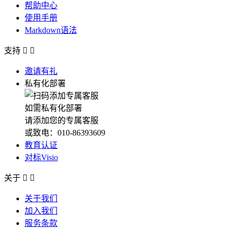
帮助中心
使用手册
Markdown语法
支持


邀请有礼
私有化部署
如需私有化部署
请添加您的专属客服
或致电：010-86393609
教育认证
对标Visio
关于


关于我们
加入我们
服务条款