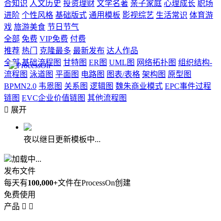
合知识
人文历史
投资理财
文学名著
亲子家庭
心理成长
职场
进阶
个性风格
基础版式
通用模板
影视综艺
生活常识
体育游
戏
旅游美食
节日节气
全部
免费
VIP免费
付费
推荐
热门
克隆最多
最新发布
达人作品
全部
基础流程图
甘特图
ER图
UML图
网络拓扑图
组织结构-
流程图
泳道图
平面图
电路图
图表/表格
架构图
原型图
BPMN2.0
韦恩图
关系图
逻辑图
魏朱商业模式
EPC事件过程
链图
EVC企业价值链图
其他流程图

展开
夜以继日更新模板中...
加载中...
发布文件
每天有
100,000+
文件在ProcessOn创建
免费使用
产品

