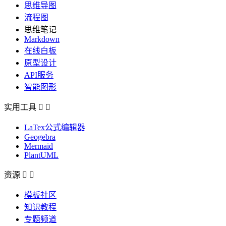
思维导图
流程图
思维笔记
Markdown
在线白板
原型设计
API服务
智能图形
实用工具


LaTex公式编辑器
Geogebra
Mermaid
PlantUML
资源


模板社区
知识教程
专题频道