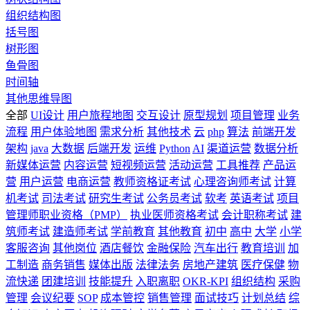
组织结构图
括号图
树形图
鱼骨图
时间轴
其他思维导图
全部
UI设计
用户旅程地图
交互设计
原型规划
项目管理
业务
流程
用户体验地图
需求分析
其他技术
云
php
算法
前端开发
架构
java
大数据
后端开发
运维
Python
AI
渠道运营
数据分析
新媒体运营
内容运营
短视频运营
活动运营
工具推荐
产品运
营
用户运营
电商运营
教师资格证考试
心理咨询师考试
计算
机考试
司法考试
研究生考试
公务员考试
软考
英语考试
项目
管理师职业资格（PMP）
执业医师资格考试
会计职称考试
建
筑师考试
建造师考试
学前教育
其他教育
初中
高中
大学
小学
客服咨询
其他岗位
酒店餐饮
金融保险
汽车出行
教育培训
加
工制造
商务销售
媒体出版
法律法务
房地产建筑
医疗保健
物
流快递
团建培训
技能提升
入职离职
OKR-KPI
组织结构
采购
管理
会议纪要
SOP
成本管控
销售管理
面试技巧
计划总结
综