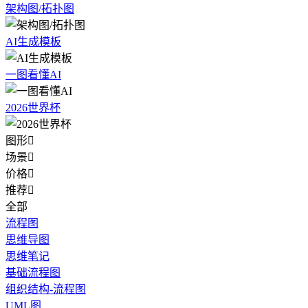
架构图/拓扑图
AI生成模板
一图看懂AI
2026世界杯
图形

场景

价格

推荐

全部
流程图
思维导图
思维笔记
基础流程图
组织结构-流程图
UML图