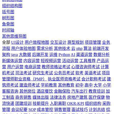
组织结构图
括号图
树形图
鱼骨图
时间轴
其他思维导图
全部
UI设计
用户旅程地图
交互设计
原型规划
项目管理
业务
流程
用户体验地图
需求分析
其他技术
云
php
算法
前端开发
架构
java
大数据
后端开发
运维
Python
AI
渠道运营
数据分析
新媒体运营
内容运营
短视频运营
活动运营
工具推荐
产品运
营
用户运营
电商运营
教师资格证考试
心理咨询师考试
计算
机考试
司法考试
研究生考试
公务员考试
软考
英语考试
项目
管理师职业资格（PMP）
执业医师资格考试
会计职称考试
建
筑师考试
建造师考试
学前教育
其他教育
初中
高中
大学
小学
客服咨询
其他岗位
酒店餐饮
金融保险
汽车出行
教育培训
加
工制造
商务销售
媒体出版
法律法务
房地产建筑
医疗保健
物
流快递
团建培训
技能提升
入职离职
OKR-KPI
组织结构
采购
管理
会议纪要
SOP
成本管控
销售管理
面试技巧
计划总结
综