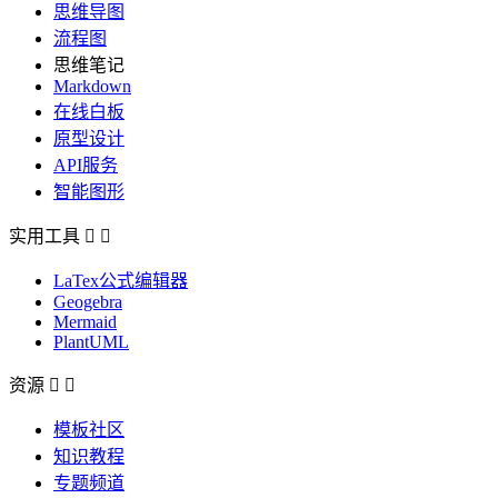
思维导图
流程图
思维笔记
Markdown
在线白板
原型设计
API服务
智能图形
实用工具


LaTex公式编辑器
Geogebra
Mermaid
PlantUML
资源


模板社区
知识教程
专题频道