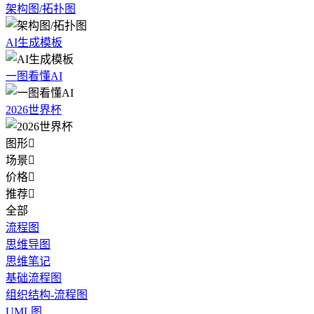
架构图/拓扑图
AI生成模板
一图看懂AI
2026世界杯
图形

场景

价格

推荐

全部
流程图
思维导图
思维笔记
基础流程图
组织结构-流程图
UML图