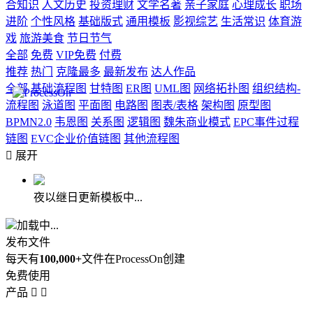
合知识
人文历史
投资理财
文学名著
亲子家庭
心理成长
职场
进阶
个性风格
基础版式
通用模板
影视综艺
生活常识
体育游
戏
旅游美食
节日节气
全部
免费
VIP免费
付费
推荐
热门
克隆最多
最新发布
达人作品
全部
基础流程图
甘特图
ER图
UML图
网络拓扑图
组织结构-
流程图
泳道图
平面图
电路图
图表/表格
架构图
原型图
BPMN2.0
韦恩图
关系图
逻辑图
魏朱商业模式
EPC事件过程
链图
EVC企业价值链图
其他流程图

展开
夜以继日更新模板中...
加载中...
发布文件
每天有
100,000+
文件在ProcessOn创建
免费使用
产品

