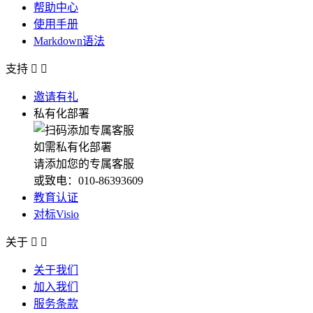
帮助中心
使用手册
Markdown语法
支持


邀请有礼
私有化部署
如需私有化部署
请添加您的专属客服
或致电：010-86393609
教育认证
对标Visio
关于


关于我们
加入我们
服务条款