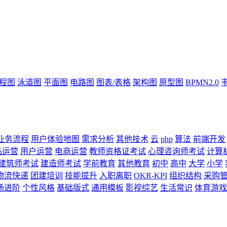
流程图
泳道图
平面图
电路图
图表/表格
架构图
原型图
BPMN2.0
业务流程
用户体验地图
需求分析
其他技术
云
php
算法
前端开发
品运营
用户运营
电商运营
教师资格证考试
心理咨询师考试
计算
建筑师考试
建造师考试
学前教育
其他教育
初中
高中
大学
小学
物流快递
团建培训
技能提升
入职离职
OKR-KPI
组织结构
采购
场进阶
个性风格
基础版式
通用模板
影视综艺
生活常识
体育游戏