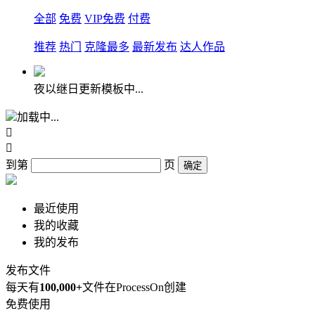
全部
免费
VIP免费
付费
推荐
热门
克隆最多
最新发布
达人作品
夜以继日更新模板中...
加载中...


到第
页
确定
最近使用
我的收藏
我的发布
发布文件
每天有
100,000+
文件在ProcessOn创建
免费使用