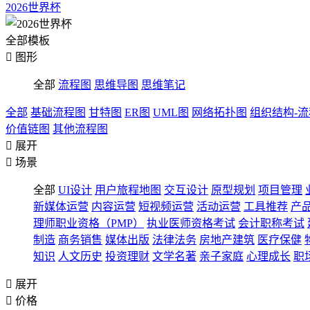
2026世界杯
全部模板

图形
全部
流程图
思维导图
思维笔记
全部
基础流程图
甘特图
ER图
UML图
网络拓扑图
组织结构-
价值链图
其他流程图

展开

场景
全部
UI设计
用户旅程地图
交互设计
原型规划
项目管理
新媒体运营
内容运营
短视频运营
活动运营
工具推荐
产
理师职业资格（PMP）
执业医师资格考试
会计职称考试
制造
商务销售
媒体出版
法律法务
房地产建筑
医疗保健
知识
人文历史
投资理财
文学名著
亲子家庭
心理成长
职

展开

价格