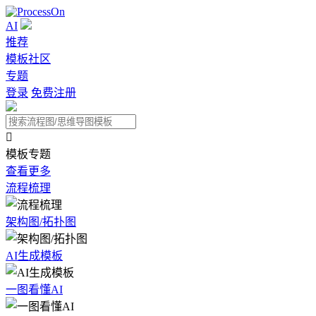
AI
推荐
模板社区
专题
登录
免费注册

模板专题
查看更多
流程梳理
架构图/拓扑图
AI生成模板
一图看懂AI