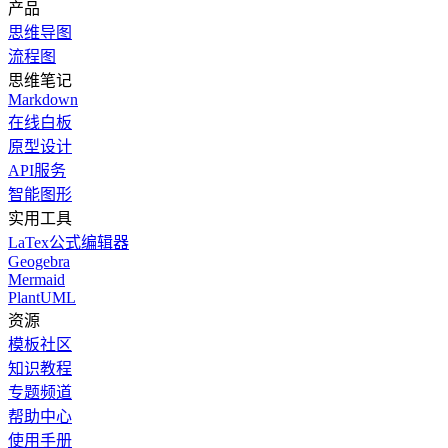
产品
思维导图
流程图
思维笔记
Markdown
在线白板
原型设计
API服务
智能图形
实用工具
LaTex公式编辑器
Geogebra
Mermaid
PlantUML
资源
模板社区
知识教程
专题频道
帮助中心
使用手册