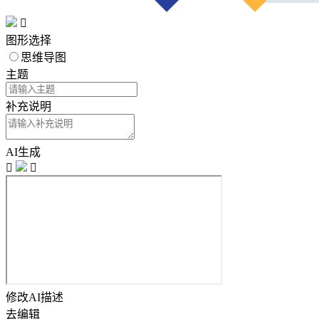

图形选择
思维导图
主题
补充说明
AI生成


修改AI描述
去编辑