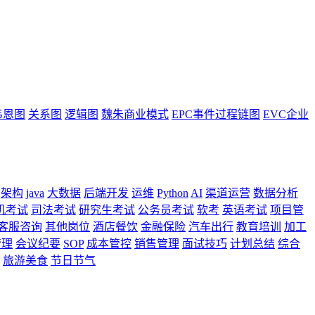
韦恩图
关系图
逻辑图
魏朱商业模式
EPC事件过程链图
EVC企业
架构
java
大数据
后端开发
运维
Python
AI
渠道运营
数据分析
机考试
司法考试
研究生考试
公务员考试
软考
英语考试
项目管
客服咨询
其他岗位
酒店餐饮
金融保险
汽车出行
教育培训
加工
管理
会议纪要
SOP
成本管控
销售管理
面试技巧
计划总结
综合
旅游美食
节日节气