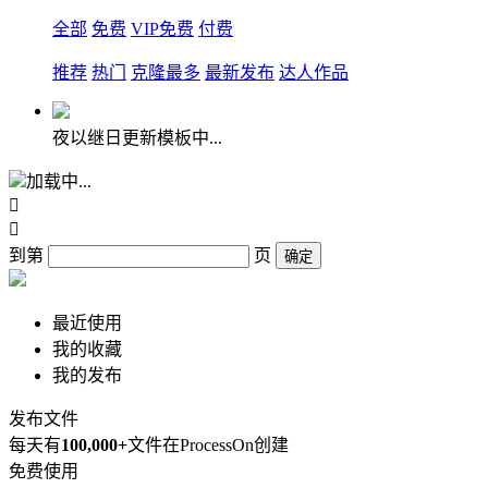
全部
免费
VIP免费
付费
推荐
热门
克隆最多
最新发布
达人作品
夜以继日更新模板中...
加载中...


到第
页
确定
最近使用
我的收藏
我的发布
发布文件
每天有
100,000+
文件在ProcessOn创建
免费使用