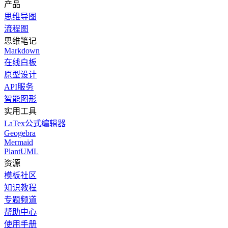
产品
思维导图
流程图
思维笔记
Markdown
在线白板
原型设计
API服务
智能图形
实用工具
LaTex公式编辑器
Geogebra
Mermaid
PlantUML
资源
模板社区
知识教程
专题频道
帮助中心
使用手册