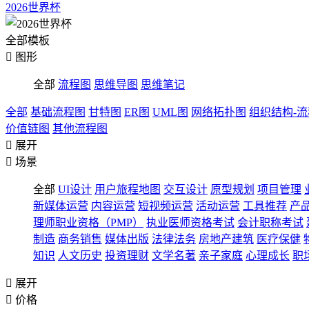
2026世界杯
全部模板

图形
全部
流程图
思维导图
思维笔记
全部
基础流程图
甘特图
ER图
UML图
网络拓扑图
组织结构-
价值链图
其他流程图

展开

场景
全部
UI设计
用户旅程地图
交互设计
原型规划
项目管理
新媒体运营
内容运营
短视频运营
活动运营
工具推荐
产
理师职业资格（PMP）
执业医师资格考试
会计职称考试
制造
商务销售
媒体出版
法律法务
房地产建筑
医疗保健
知识
人文历史
投资理财
文学名著
亲子家庭
心理成长
职

展开

价格