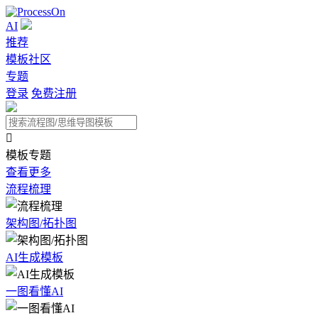
AI
推荐
模板社区
专题
登录
免费注册

模板专题
查看更多
流程梳理
架构图/拓扑图
AI生成模板
一图看懂AI