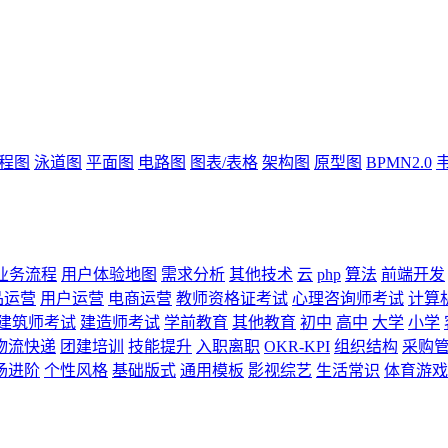
流程图
泳道图
平面图
电路图
图表/表格
架构图
原型图
BPMN2.0
业务流程
用户体验地图
需求分析
其他技术
云
php
算法
前端开发
品运营
用户运营
电商运营
教师资格证考试
心理咨询师考试
计算
建筑师考试
建造师考试
学前教育
其他教育
初中
高中
大学
小学
物流快递
团建培训
技能提升
入职离职
OKR-KPI
组织结构
采购
场进阶
个性风格
基础版式
通用模板
影视综艺
生活常识
体育游戏