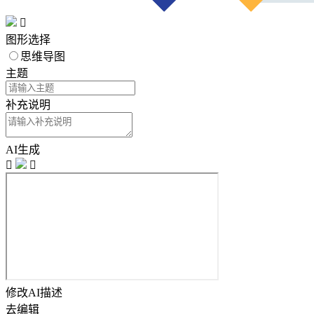

图形选择
思维导图
主题
补充说明
AI生成


修改AI描述
去编辑