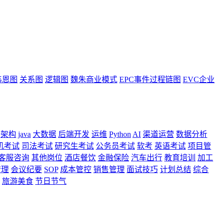
韦恩图
关系图
逻辑图
魏朱商业模式
EPC事件过程链图
EVC企业
架构
java
大数据
后端开发
运维
Python
AI
渠道运营
数据分析
机考试
司法考试
研究生考试
公务员考试
软考
英语考试
项目管
客服咨询
其他岗位
酒店餐饮
金融保险
汽车出行
教育培训
加工
管理
会议纪要
SOP
成本管控
销售管理
面试技巧
计划总结
综合
旅游美食
节日节气