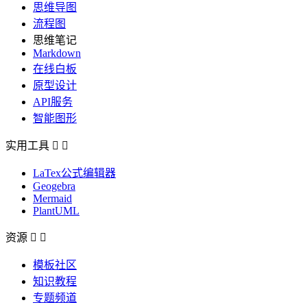
思维导图
流程图
思维笔记
Markdown
在线白板
原型设计
API服务
智能图形
实用工具


LaTex公式编辑器
Geogebra
Mermaid
PlantUML
资源


模板社区
知识教程
专题频道