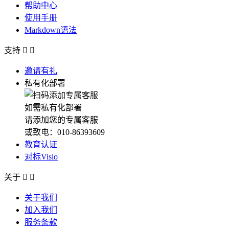
帮助中心
使用手册
Markdown语法
支持


邀请有礼
私有化部署
如需私有化部署
请添加您的专属客服
或致电：010-86393609
教育认证
对标Visio
关于


关于我们
加入我们
服务条款