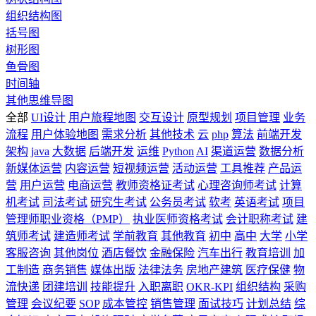
组织结构图
括号图
树形图
鱼骨图
时间轴
其他思维导图
全部
UI设计
用户旅程地图
交互设计
原型规划
项目管理
业务
流程
用户体验地图
需求分析
其他技术
云
php
算法
前端开发
架构
java
大数据
后端开发
运维
Python
AI
渠道运营
数据分析
新媒体运营
内容运营
短视频运营
活动运营
工具推荐
产品运
营
用户运营
电商运营
教师资格证考试
心理咨询师考试
计算
机考试
司法考试
研究生考试
公务员考试
软考
英语考试
项目
管理师职业资格（PMP）
执业医师资格考试
会计职称考试
建
筑师考试
建造师考试
学前教育
其他教育
初中
高中
大学
小学
客服咨询
其他岗位
酒店餐饮
金融保险
汽车出行
教育培训
加
工制造
商务销售
媒体出版
法律法务
房地产建筑
医疗保健
物
流快递
团建培训
技能提升
入职离职
OKR-KPI
组织结构
采购
管理
会议纪要
SOP
成本管控
销售管理
面试技巧
计划总结
综