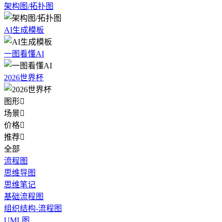
架构图/拓扑图
AI生成模板
一图看懂AI
2026世界杯
图形

场景

价格

推荐

全部
流程图
思维导图
思维笔记
基础流程图
组织结构-流程图
UML图