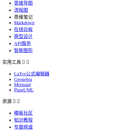
思维导图
流程图
思维笔记
Markdown
在线白板
原型设计
API服务
智能图形
实用工具


LaTex公式编辑器
Geogebra
Mermaid
PlantUML
资源


模板社区
知识教程
专题频道