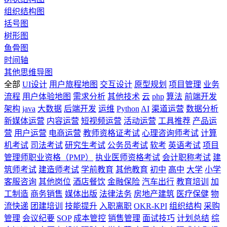
组织结构图
括号图
树形图
鱼骨图
时间轴
其他思维导图
全部
UI设计
用户旅程地图
交互设计
原型规划
项目管理
业务
流程
用户体验地图
需求分析
其他技术
云
php
算法
前端开发
架构
java
大数据
后端开发
运维
Python
AI
渠道运营
数据分析
新媒体运营
内容运营
短视频运营
活动运营
工具推荐
产品运
营
用户运营
电商运营
教师资格证考试
心理咨询师考试
计算
机考试
司法考试
研究生考试
公务员考试
软考
英语考试
项目
管理师职业资格（PMP）
执业医师资格考试
会计职称考试
建
筑师考试
建造师考试
学前教育
其他教育
初中
高中
大学
小学
客服咨询
其他岗位
酒店餐饮
金融保险
汽车出行
教育培训
加
工制造
商务销售
媒体出版
法律法务
房地产建筑
医疗保健
物
流快递
团建培训
技能提升
入职离职
OKR-KPI
组织结构
采购
管理
会议纪要
SOP
成本管控
销售管理
面试技巧
计划总结
综