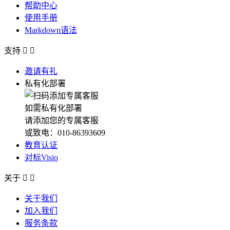
帮助中心
使用手册
Markdown语法
支持


邀请有礼
私有化部署
如需私有化部署
请添加您的专属客服
或致电：010-86393609
教育认证
对标Visio
关于


关于我们
加入我们
服务条款