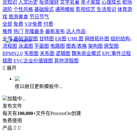
合知识
人文历史
投资理财
文学名著
亲子家庭
心理成长
职场
进阶
个性风格
基础版式
通用模板
影视综艺
生活常识
体育游
戏
旅游美食
节日节气
全部
免费
VIP免费
付费
推荐
热门
克隆最多
最新发布
达人作品
全部
基础流程图
甘特图
ER图
UML图
网络拓扑图
组织结构-
流程图
泳道图
平面图
电路图
图表/表格
架构图
原型图
BPMN2.0
韦恩图
关系图
逻辑图
魏朱商业模式
EPC事件过程
链图
EVC企业价值链图
其他流程图

展开
夜以继日更新模板中...
加载中...
发布文件
每天有
100,000+
文件在ProcessOn创建
免费使用
产品

