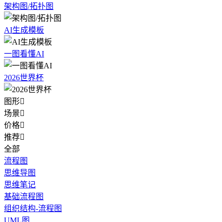
架构图/拓扑图
AI生成模板
一图看懂AI
2026世界杯
图形

场景

价格

推荐

全部
流程图
思维导图
思维笔记
基础流程图
组织结构-流程图
UML图