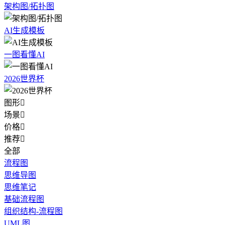
架构图/拓扑图
AI生成模板
一图看懂AI
2026世界杯
图形

场景

价格

推荐

全部
流程图
思维导图
思维笔记
基础流程图
组织结构-流程图
UML图