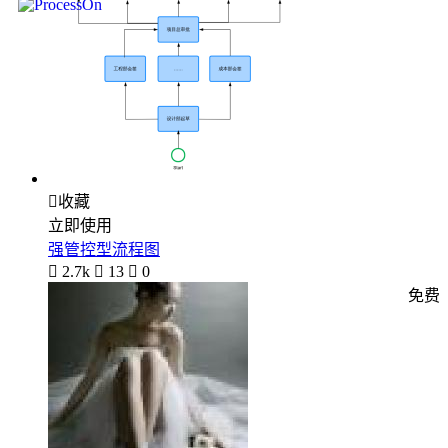

收藏
立即使用
强管控型流程图

2.7k

13

0
免费