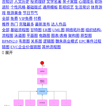
合知识
人文历史
投资理财
文学名著
亲子家庭
心理成长
职场
进阶
个性风格
基础版式
通用模板
影视综艺
生活常识
体育游
戏
旅游美食
节日节气
全部
免费
VIP免费
付费
推荐
热门
克隆最多
最新发布
达人作品
全部
基础流程图
甘特图
ER图
UML图
网络拓扑图
组织结构-
流程图
泳道图
平面图
电路图
图表/表格
架构图
原型图
BPMN2.0
韦恩图
关系图
逻辑图
魏朱商业模式
EPC事件过程
链图
EVC企业价值链图
其他流程图

展开