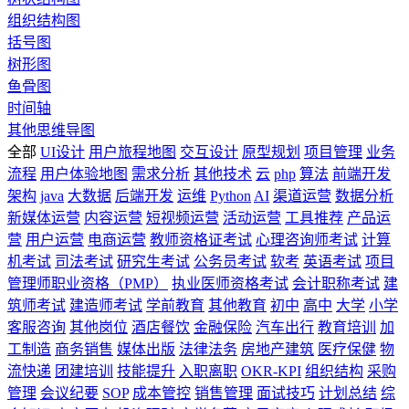
组织结构图
括号图
树形图
鱼骨图
时间轴
其他思维导图
全部
UI设计
用户旅程地图
交互设计
原型规划
项目管理
业务
流程
用户体验地图
需求分析
其他技术
云
php
算法
前端开发
架构
java
大数据
后端开发
运维
Python
AI
渠道运营
数据分析
新媒体运营
内容运营
短视频运营
活动运营
工具推荐
产品运
营
用户运营
电商运营
教师资格证考试
心理咨询师考试
计算
机考试
司法考试
研究生考试
公务员考试
软考
英语考试
项目
管理师职业资格（PMP）
执业医师资格考试
会计职称考试
建
筑师考试
建造师考试
学前教育
其他教育
初中
高中
大学
小学
客服咨询
其他岗位
酒店餐饮
金融保险
汽车出行
教育培训
加
工制造
商务销售
媒体出版
法律法务
房地产建筑
医疗保健
物
流快递
团建培训
技能提升
入职离职
OKR-KPI
组织结构
采购
管理
会议纪要
SOP
成本管控
销售管理
面试技巧
计划总结
综