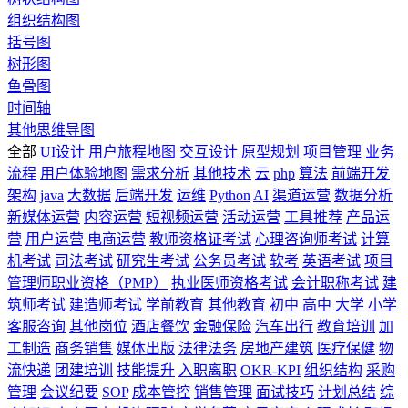
组织结构图
括号图
树形图
鱼骨图
时间轴
其他思维导图
全部
UI设计
用户旅程地图
交互设计
原型规划
项目管理
业务
流程
用户体验地图
需求分析
其他技术
云
php
算法
前端开发
架构
java
大数据
后端开发
运维
Python
AI
渠道运营
数据分析
新媒体运营
内容运营
短视频运营
活动运营
工具推荐
产品运
营
用户运营
电商运营
教师资格证考试
心理咨询师考试
计算
机考试
司法考试
研究生考试
公务员考试
软考
英语考试
项目
管理师职业资格（PMP）
执业医师资格考试
会计职称考试
建
筑师考试
建造师考试
学前教育
其他教育
初中
高中
大学
小学
客服咨询
其他岗位
酒店餐饮
金融保险
汽车出行
教育培训
加
工制造
商务销售
媒体出版
法律法务
房地产建筑
医疗保健
物
流快递
团建培训
技能提升
入职离职
OKR-KPI
组织结构
采购
管理
会议纪要
SOP
成本管控
销售管理
面试技巧
计划总结
综