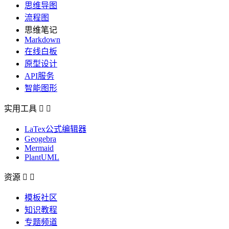
思维导图
流程图
思维笔记
Markdown
在线白板
原型设计
API服务
智能图形
实用工具


LaTex公式编辑器
Geogebra
Mermaid
PlantUML
资源


模板社区
知识教程
专题频道