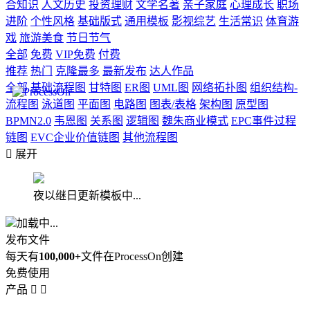
合知识
人文历史
投资理财
文学名著
亲子家庭
心理成长
职场
进阶
个性风格
基础版式
通用模板
影视综艺
生活常识
体育游
戏
旅游美食
节日节气
全部
免费
VIP免费
付费
推荐
热门
克隆最多
最新发布
达人作品
全部
基础流程图
甘特图
ER图
UML图
网络拓扑图
组织结构-
流程图
泳道图
平面图
电路图
图表/表格
架构图
原型图
BPMN2.0
韦恩图
关系图
逻辑图
魏朱商业模式
EPC事件过程
链图
EVC企业价值链图
其他流程图

展开
夜以继日更新模板中...
加载中...
发布文件
每天有
100,000+
文件在ProcessOn创建
免费使用
产品

