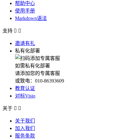
帮助中心
使用手册
Markdown语法
支持


邀请有礼
私有化部署
如需私有化部署
请添加您的专属客服
或致电：010-86393609
教育认证
对标Visio
关于


关于我们
加入我们
服务条款