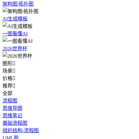
架构图/拓扑图
AI生成模板
一图看懂AI
2026世界杯
图形

场景

价格

推荐

全部
流程图
思维导图
思维笔记
基础流程图
组织结构-流程图
UML图