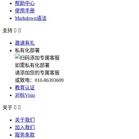
帮助中心
使用手册
Markdown语法
支持


邀请有礼
私有化部署
如需私有化部署
请添加您的专属客服
或致电：010-86393609
教育认证
对标Visio
关于


关于我们
加入我们
服务条款