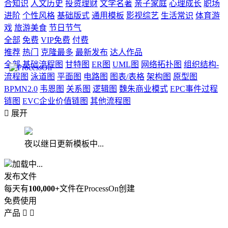
合知识
人文历史
投资理财
文学名著
亲子家庭
心理成长
职场
进阶
个性风格
基础版式
通用模板
影视综艺
生活常识
体育游
戏
旅游美食
节日节气
全部
免费
VIP免费
付费
推荐
热门
克隆最多
最新发布
达人作品
全部
基础流程图
甘特图
ER图
UML图
网络拓扑图
组织结构-
流程图
泳道图
平面图
电路图
图表/表格
架构图
原型图
BPMN2.0
韦恩图
关系图
逻辑图
魏朱商业模式
EPC事件过程
链图
EVC企业价值链图
其他流程图

展开
夜以继日更新模板中...
加载中...
发布文件
每天有
100,000+
文件在ProcessOn创建
免费使用
产品

