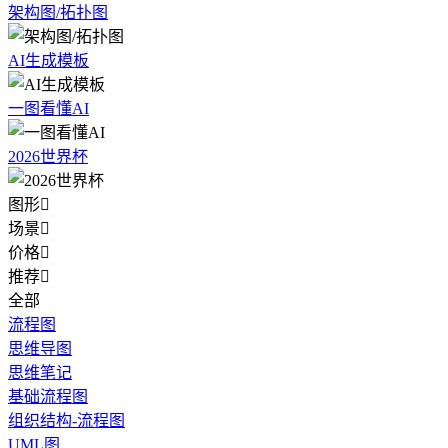
架构图/拓扑图
AI生成模板
一图看懂AI
2026世界杯
图形

场景

价格

推荐

全部
流程图
思维导图
思维笔记
基础流程图
组织结构-流程图
UML图