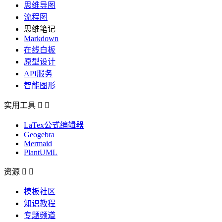
思维导图
流程图
思维笔记
Markdown
在线白板
原型设计
API服务
智能图形
实用工具


LaTex公式编辑器
Geogebra
Mermaid
PlantUML
资源


模板社区
知识教程
专题频道