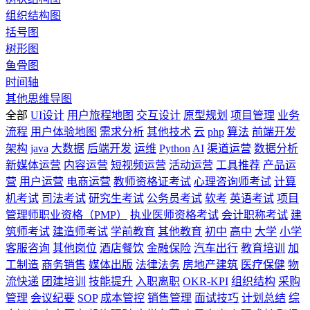
组织结构图
括号图
树形图
鱼骨图
时间轴
其他思维导图
全部
UI设计
用户旅程地图
交互设计
原型规划
项目管理
业务
流程
用户体验地图
需求分析
其他技术
云
php
算法
前端开发
架构
java
大数据
后端开发
运维
Python
AI
渠道运营
数据分析
新媒体运营
内容运营
短视频运营
活动运营
工具推荐
产品运
营
用户运营
电商运营
教师资格证考试
心理咨询师考试
计算
机考试
司法考试
研究生考试
公务员考试
软考
英语考试
项目
管理师职业资格（PMP）
执业医师资格考试
会计职称考试
建
筑师考试
建造师考试
学前教育
其他教育
初中
高中
大学
小学
客服咨询
其他岗位
酒店餐饮
金融保险
汽车出行
教育培训
加
工制造
商务销售
媒体出版
法律法务
房地产建筑
医疗保健
物
流快递
团建培训
技能提升
入职离职
OKR-KPI
组织结构
采购
管理
会议纪要
SOP
成本管控
销售管理
面试技巧
计划总结
综