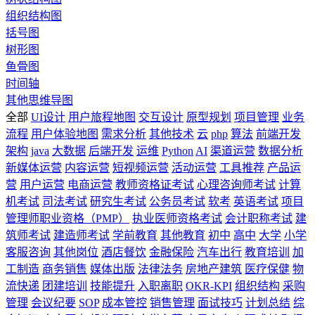
组织结构图
括号图
树形图
鱼骨图
时间轴
其他思维导图
全部
UI设计
用户旅程地图
交互设计
原型规划
项目管理
业务
流程
用户体验地图
需求分析
其他技术
云
php
算法
前端开发
架构
java
大数据
后端开发
运维
Python
AI
渠道运营
数据分析
新媒体运营
内容运营
短视频运营
活动运营
工具推荐
产品运
营
用户运营
电商运营
教师资格证考试
心理咨询师考试
计算
机考试
司法考试
研究生考试
公务员考试
软考
英语考试
项目
管理师职业资格（PMP）
执业医师资格考试
会计职称考试
建
筑师考试
建造师考试
学前教育
其他教育
初中
高中
大学
小学
客服咨询
其他岗位
酒店餐饮
金融保险
汽车出行
教育培训
加
工制造
商务销售
媒体出版
法律法务
房地产建筑
医疗保健
物
流快递
团建培训
技能提升
入职离职
OKR-KPI
组织结构
采购
管理
会议纪要
SOP
成本管控
销售管理
面试技巧
计划总结
综