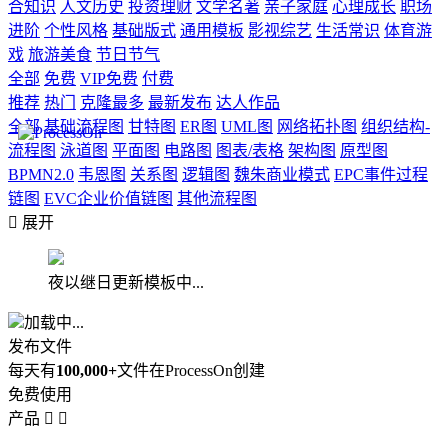
合知识
人文历史
投资理财
文学名著
亲子家庭
心理成长
职场
进阶
个性风格
基础版式
通用模板
影视综艺
生活常识
体育游
戏
旅游美食
节日节气
全部
免费
VIP免费
付费
推荐
热门
克隆最多
最新发布
达人作品
全部
基础流程图
甘特图
ER图
UML图
网络拓扑图
组织结构-
流程图
泳道图
平面图
电路图
图表/表格
架构图
原型图
BPMN2.0
韦恩图
关系图
逻辑图
魏朱商业模式
EPC事件过程
链图
EVC企业价值链图
其他流程图

展开
夜以继日更新模板中...
加载中...
发布文件
每天有
100,000+
文件在ProcessOn创建
免费使用
产品

