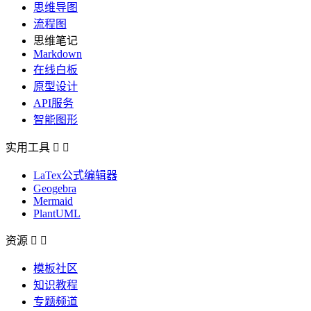
思维导图
流程图
思维笔记
Markdown
在线白板
原型设计
API服务
智能图形
实用工具


LaTex公式编辑器
Geogebra
Mermaid
PlantUML
资源


模板社区
知识教程
专题频道