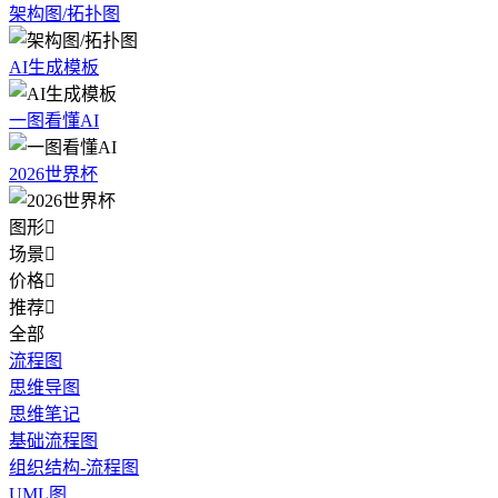
架构图/拓扑图
AI生成模板
一图看懂AI
2026世界杯
图形

场景

价格

推荐

全部
流程图
思维导图
思维笔记
基础流程图
组织结构-流程图
UML图