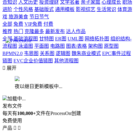
合知识
人文历史
投资理财
文学名著
亲子家庭
心理成长
职场
进阶
个性风格
基础版式
通用模板
影视综艺
生活常识
体育游
戏
旅游美食
节日节气
全部
免费
VIP免费
付费
推荐
热门
克隆最多
最新发布
达人作品
全部
基础流程图
甘特图
ER图
UML图
网络拓扑图
组织结构-
流程图
泳道图
平面图
电路图
图表/表格
架构图
原型图
BPMN2.0
韦恩图
关系图
逻辑图
魏朱商业模式
EPC事件过程
链图
EVC企业价值链图
其他流程图

展开
夜以继日更新模板中...
加载中...
发布文件
每天有
100,000+
文件在ProcessOn创建
免费使用
产品

