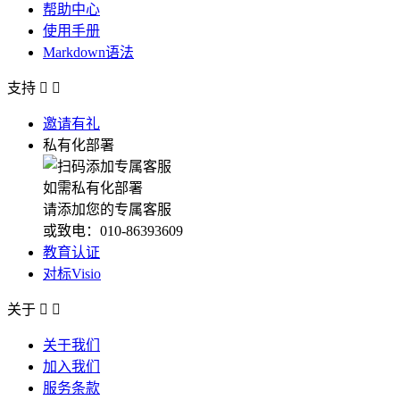
帮助中心
使用手册
Markdown语法
支持


邀请有礼
私有化部署
如需私有化部署
请添加您的专属客服
或致电：010-86393609
教育认证
对标Visio
关于


关于我们
加入我们
服务条款