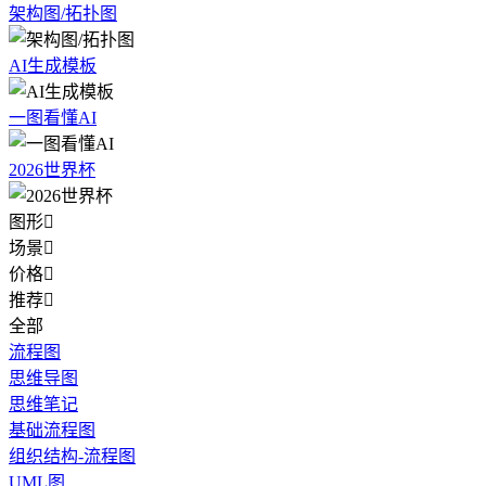
架构图/拓扑图
AI生成模板
一图看懂AI
2026世界杯
图形

场景

价格

推荐

全部
流程图
思维导图
思维笔记
基础流程图
组织结构-流程图
UML图