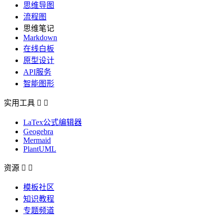
思维导图
流程图
思维笔记
Markdown
在线白板
原型设计
API服务
智能图形
实用工具


LaTex公式编辑器
Geogebra
Mermaid
PlantUML
资源


模板社区
知识教程
专题频道