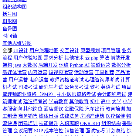
组织结构图
括号图
树形图
鱼骨图
时间轴
其他思维导图
全部
UI设计
用户旅程地图
交互设计
原型规划
项目管理
业务
流程
用户体验地图
需求分析
其他技术
云
php
算法
前端开发
架构
java
大数据
后端开发
运维
Python
AI
渠道运营
数据分析
新媒体运营
内容运营
短视频运营
活动运营
工具推荐
产品运
营
用户运营
电商运营
教师资格证考试
心理咨询师考试
计算
机考试
司法考试
研究生考试
公务员考试
软考
英语考试
项目
管理师职业资格（PMP）
执业医师资格考试
会计职称考试
建
筑师考试
建造师考试
学前教育
其他教育
初中
高中
大学
小学
客服咨询
其他岗位
酒店餐饮
金融保险
汽车出行
教育培训
加
工制造
商务销售
媒体出版
法律法务
房地产建筑
医疗保健
物
流快递
团建培训
技能提升
入职离职
OKR-KPI
组织结构
采购
管理
会议纪要
SOP
成本管控
销售管理
面试技巧
计划总结
综