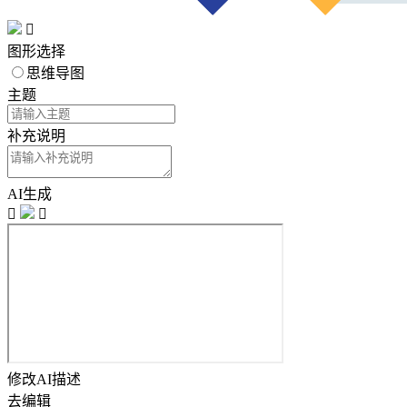

图形选择
思维导图
主题
补充说明
AI生成


修改AI描述
去编辑