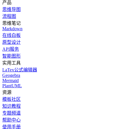
产品
思维导图
流程图
思维笔记
Markdown
在线白板
原型设计
API服务
智能图形
实用工具
LaTex公式编辑器
Geogebra
Mermaid
PlantUML
资源
模板社区
知识教程
专题频道
帮助中心
使用手册