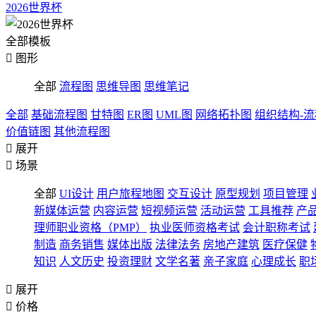
2026世界杯
全部模板

图形
全部
流程图
思维导图
思维笔记
全部
基础流程图
甘特图
ER图
UML图
网络拓扑图
组织结构-
价值链图
其他流程图

展开

场景
全部
UI设计
用户旅程地图
交互设计
原型规划
项目管理
新媒体运营
内容运营
短视频运营
活动运营
工具推荐
产
理师职业资格（PMP）
执业医师资格考试
会计职称考试
制造
商务销售
媒体出版
法律法务
房地产建筑
医疗保健
知识
人文历史
投资理财
文学名著
亲子家庭
心理成长
职

展开

价格