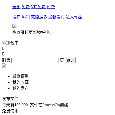
全部
免费
VIP免费
付费
推荐
热门
克隆最多
最新发布
达人作品
夜以继日更新模板中...
加载中...


到第
页
确定
最近使用
我的收藏
我的发布
发布文件
每天有
100,000+
文件在ProcessOn创建
免费使用