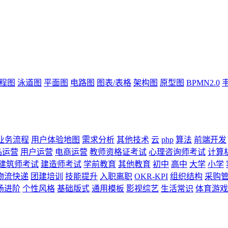
流程图
泳道图
平面图
电路图
图表/表格
架构图
原型图
BPMN2.0
业务流程
用户体验地图
需求分析
其他技术
云
php
算法
前端开发
品运营
用户运营
电商运营
教师资格证考试
心理咨询师考试
计算
建筑师考试
建造师考试
学前教育
其他教育
初中
高中
大学
小学
物流快递
团建培训
技能提升
入职离职
OKR-KPI
组织结构
采购
场进阶
个性风格
基础版式
通用模板
影视综艺
生活常识
体育游戏