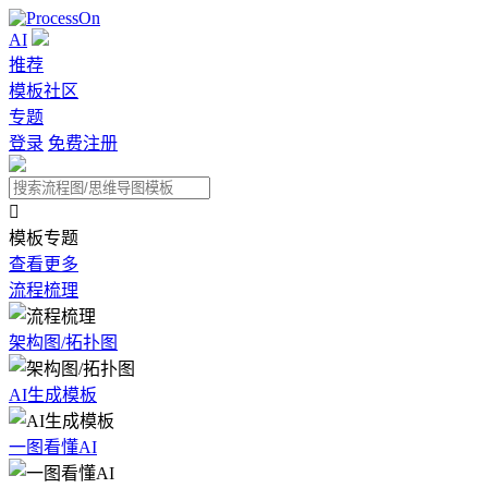
AI
推荐
模板社区
专题
登录
免费注册

模板专题
查看更多
流程梳理
架构图/拓扑图
AI生成模板
一图看懂AI