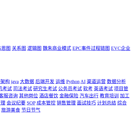
韦恩图
关系图
逻辑图
魏朱商业模式
EPC事件过程链图
EVC企业
架构
java
大数据
后端开发
运维
Python
AI
渠道运营
数据分析
机考试
司法考试
研究生考试
公务员考试
软考
英语考试
项目管
客服咨询
其他岗位
酒店餐饮
金融保险
汽车出行
教育培训
加工
管理
会议纪要
SOP
成本管控
销售管理
面试技巧
计划总结
综合
旅游美食
节日节气