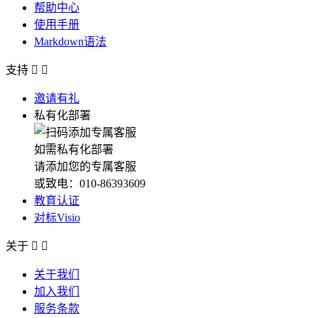
帮助中心
使用手册
Markdown语法
支持


邀请有礼
私有化部署
如需私有化部署
请添加您的专属客服
或致电：010-86393609
教育认证
对标Visio
关于


关于我们
加入我们
服务条款