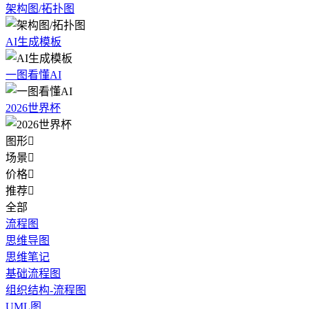
架构图/拓扑图
AI生成模板
一图看懂AI
2026世界杯
图形

场景

价格

推荐

全部
流程图
思维导图
思维笔记
基础流程图
组织结构-流程图
UML图