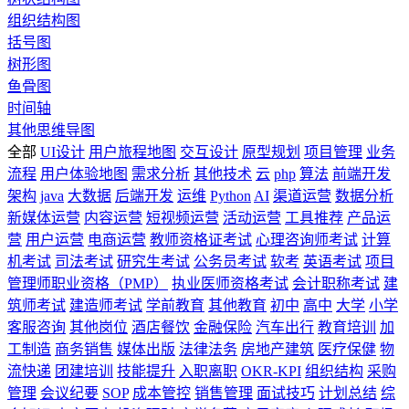
组织结构图
括号图
树形图
鱼骨图
时间轴
其他思维导图
全部
UI设计
用户旅程地图
交互设计
原型规划
项目管理
业务
流程
用户体验地图
需求分析
其他技术
云
php
算法
前端开发
架构
java
大数据
后端开发
运维
Python
AI
渠道运营
数据分析
新媒体运营
内容运营
短视频运营
活动运营
工具推荐
产品运
营
用户运营
电商运营
教师资格证考试
心理咨询师考试
计算
机考试
司法考试
研究生考试
公务员考试
软考
英语考试
项目
管理师职业资格（PMP）
执业医师资格考试
会计职称考试
建
筑师考试
建造师考试
学前教育
其他教育
初中
高中
大学
小学
客服咨询
其他岗位
酒店餐饮
金融保险
汽车出行
教育培训
加
工制造
商务销售
媒体出版
法律法务
房地产建筑
医疗保健
物
流快递
团建培训
技能提升
入职离职
OKR-KPI
组织结构
采购
管理
会议纪要
SOP
成本管控
销售管理
面试技巧
计划总结
综