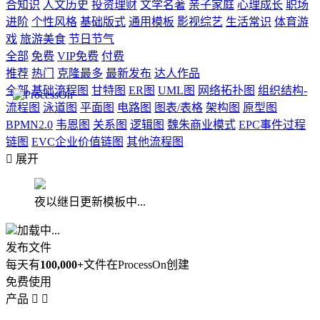
合知识
人文历史
投资理财
文学名著
亲子家庭
心理成长
职场
进阶
个性风格
基础版式
通用模板
影视综艺
生活常识
体育游
戏
旅游美食
节日节气
全部
免费
VIP免费
付费
推荐
热门
克隆最多
最新发布
达人作品
全部
基础流程图
甘特图
ER图
UML图
网络拓扑图
组织结构-
流程图
泳道图
平面图
电路图
图表/表格
架构图
原型图
BPMN2.0
韦恩图
关系图
逻辑图
魏朱商业模式
EPC事件过程
链图
EVC企业价值链图
其他流程图

展开
夜以继日更新模板中...
加载中...
发布文件
每天有
100,000+
文件在ProcessOn创建
免费使用
产品

