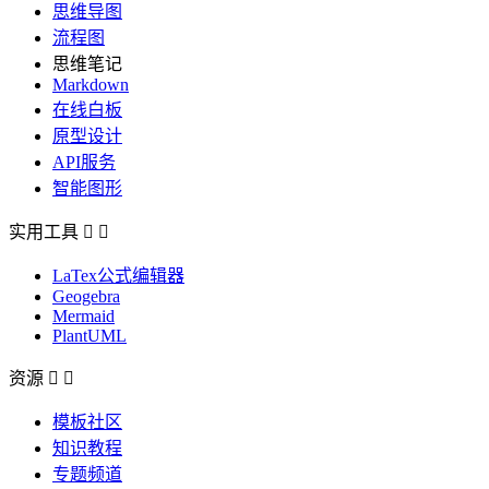
思维导图
流程图
思维笔记
Markdown
在线白板
原型设计
API服务
智能图形
实用工具


LaTex公式编辑器
Geogebra
Mermaid
PlantUML
资源


模板社区
知识教程
专题频道