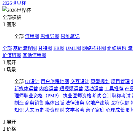
2026世界杯
全部模板

图形
全部
流程图
思维导图
思维笔记
全部
基础流程图
甘特图
ER图
UML图
网络拓扑图
组织结构-
价值链图
其他流程图

展开

场景
全部
UI设计
用户旅程地图
交互设计
原型规划
项目管理
新媒体运营
内容运营
短视频运营
活动运营
工具推荐
产
理师职业资格（PMP）
执业医师资格考试
会计职称考试
制造
商务销售
媒体出版
法律法务
房地产建筑
医疗保健
知识
人文历史
投资理财
文学名著
亲子家庭
心理成长
职

展开

价格