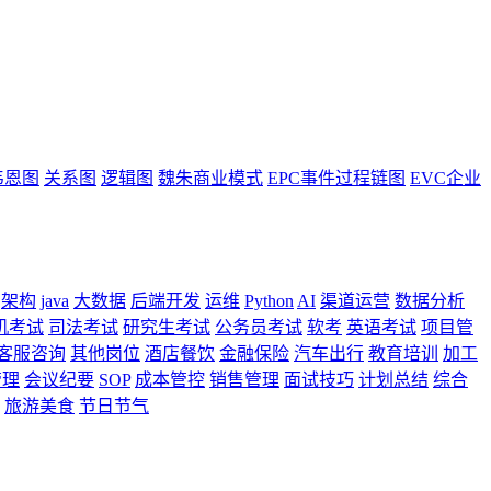
韦恩图
关系图
逻辑图
魏朱商业模式
EPC事件过程链图
EVC企业
架构
java
大数据
后端开发
运维
Python
AI
渠道运营
数据分析
机考试
司法考试
研究生考试
公务员考试
软考
英语考试
项目管
客服咨询
其他岗位
酒店餐饮
金融保险
汽车出行
教育培训
加工
管理
会议纪要
SOP
成本管控
销售管理
面试技巧
计划总结
综合
旅游美食
节日节气