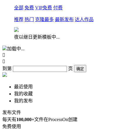
全部
免费
VIP免费
付费
推荐
热门
克隆最多
最新发布
达人作品
夜以继日更新模板中...
加载中...


到第
页
确定
最近使用
我的收藏
我的发布
发布文件
每天有
100,000+
文件在ProcessOn创建
免费使用