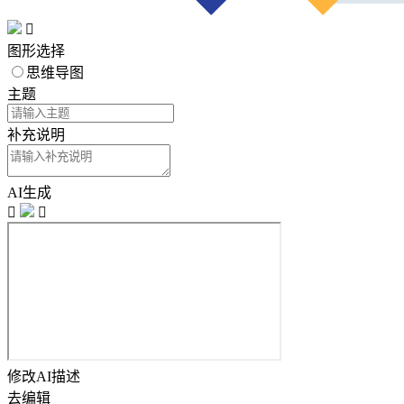

图形选择
思维导图
主题
补充说明
AI生成


修改AI描述
去编辑