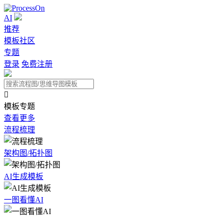
AI
推荐
模板社区
专题
登录
免费注册

模板专题
查看更多
流程梳理
架构图/拓扑图
AI生成模板
一图看懂AI