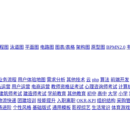
流程图
泳道图
平面图
电路图
图表/表格
架构图
原型图
BPMN2.0
业务流程
用户体验地图
需求分析
其他技术
云
php
算法
前端开发
品运营
用户运营
电商运营
教师资格证考试
心理咨询师考试
计算
建筑师考试
建造师考试
学前教育
其他教育
初中
高中
大学
小学
物流快递
团建培训
技能提升
入职离职
OKR-KPI
组织结构
采购
场进阶
个性风格
基础版式
通用模板
影视综艺
生活常识
体育游戏