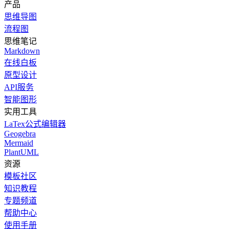
产品
思维导图
流程图
思维笔记
Markdown
在线白板
原型设计
API服务
智能图形
实用工具
LaTex公式编辑器
Geogebra
Mermaid
PlantUML
资源
模板社区
知识教程
专题频道
帮助中心
使用手册