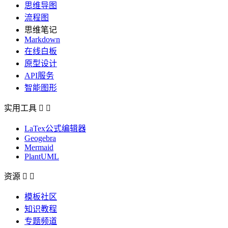
思维导图
流程图
思维笔记
Markdown
在线白板
原型设计
API服务
智能图形
实用工具


LaTex公式编辑器
Geogebra
Mermaid
PlantUML
资源


模板社区
知识教程
专题频道