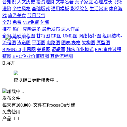
合知识
人文历史
投资理财
文学名著
亲子家庭
心理成长
职场
进阶
个性风格
基础版式
通用模板
影视综艺
生活常识
体育游
戏
旅游美食
节日节气
全部
免费
VIP免费
付费
推荐
热门
克隆最多
最新发布
达人作品
全部
基础流程图
甘特图
ER图
UML图
网络拓扑图
组织结构-
流程图
泳道图
平面图
电路图
图表/表格
架构图
原型图
BPMN2.0
韦恩图
关系图
逻辑图
魏朱商业模式
EPC事件过程
链图
EVC企业价值链图
其他流程图

展开
夜以继日更新模板中...
加载中...
发布文件
每天有
100,000+
文件在ProcessOn创建
免费使用
产品

