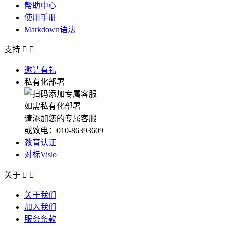
帮助中心
使用手册
Markdown语法
支持


邀请有礼
私有化部署
如需私有化部署
请添加您的专属客服
或致电：010-86393609
教育认证
对标Visio
关于


关于我们
加入我们
服务条款