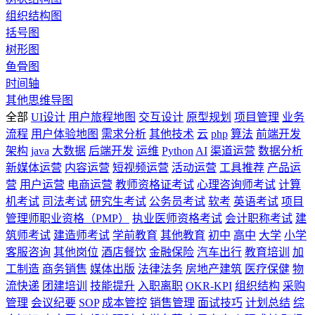
组织结构图
括号图
树形图
鱼骨图
时间轴
其他思维导图
全部
UI设计
用户旅程地图
交互设计
原型规划
项目管理
业务
流程
用户体验地图
需求分析
其他技术
云
php
算法
前端开发
架构
java
大数据
后端开发
运维
Python
AI
渠道运营
数据分析
新媒体运营
内容运营
短视频运营
活动运营
工具推荐
产品运
营
用户运营
电商运营
教师资格证考试
心理咨询师考试
计算
机考试
司法考试
研究生考试
公务员考试
软考
英语考试
项目
管理师职业资格（PMP）
执业医师资格考试
会计职称考试
建
筑师考试
建造师考试
学前教育
其他教育
初中
高中
大学
小学
客服咨询
其他岗位
酒店餐饮
金融保险
汽车出行
教育培训
加
工制造
商务销售
媒体出版
法律法务
房地产建筑
医疗保健
物
流快递
团建培训
技能提升
入职离职
OKR-KPI
组织结构
采购
管理
会议纪要
SOP
成本管控
销售管理
面试技巧
计划总结
综