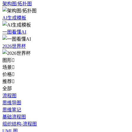
架构图/拓扑图
AI生成模板
一图看懂AI
2026世界杯
图形

场景

价格

推荐

全部
流程图
思维导图
思维笔记
基础流程图
组织结构-流程图
UML图