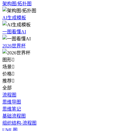
架构图/拓扑图
AI生成模板
一图看懂AI
2026世界杯
图形

场景

价格

推荐

全部
流程图
思维导图
思维笔记
基础流程图
组织结构-流程图
UML图