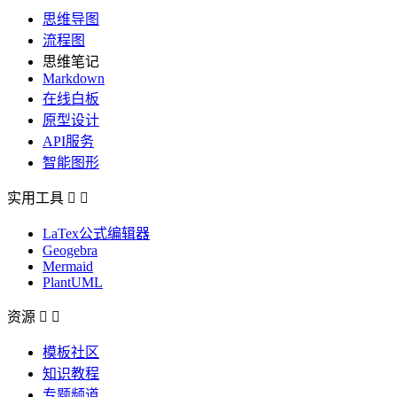
思维导图
流程图
思维笔记
Markdown
在线白板
原型设计
API服务
智能图形
实用工具


LaTex公式编辑器
Geogebra
Mermaid
PlantUML
资源


模板社区
知识教程
专题频道