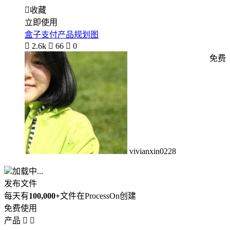

收藏
立即使用
盒子支付产品规划图

2.6k

66

0
免费
vivianxin0228
加载中...
发布文件
每天有
100,000+
文件在ProcessOn创建
免费使用
产品

