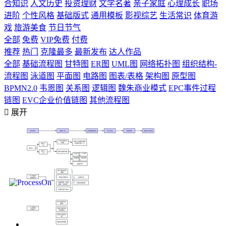
合知识
人文历史
投资理财
文学名著
亲子家庭
心理成长
职场
进阶
个性风格
基础版式
通用模板
影视综艺
生活常识
体育游
戏
旅游美食
节日节气
全部
免费
VIP免费
付费
推荐
热门
克隆最多
最新发布
达人作品
全部
基础流程图
甘特图
ER图
UML图
网络拓扑图
组织结构-
流程图
泳道图
平面图
电路图
图表/表格
架构图
原型图
BPMN2.0
韦恩图
关系图
逻辑图
魏朱商业模式
EPC事件过程
链图
EVC企业价值链图
其他流程图

展开