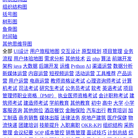
组织结构图
括号图
树形图
鱼骨图
时间轴
其他思维导图
全部
UI设计
用户旅程地图
交互设计
原型规划
项目管理
业务
流程
用户体验地图
需求分析
其他技术
云
php
算法
前端开发
架构
java
大数据
后端开发
运维
Python
AI
渠道运营
数据分析
新媒体运营
内容运营
短视频运营
活动运营
工具推荐
产品运
营
用户运营
电商运营
教师资格证考试
心理咨询师考试
计算
机考试
司法考试
研究生考试
公务员考试
软考
英语考试
项目
管理师职业资格（PMP）
执业医师资格考试
会计职称考试
建
筑师考试
建造师考试
学前教育
其他教育
初中
高中
大学
小学
客服咨询
其他岗位
酒店餐饮
金融保险
汽车出行
教育培训
加
工制造
商务销售
媒体出版
法律法务
房地产建筑
医疗保健
物
流快递
团建培训
技能提升
入职离职
OKR-KPI
组织结构
采购
管理
会议纪要
SOP
成本管控
销售管理
面试技巧
计划总结
综