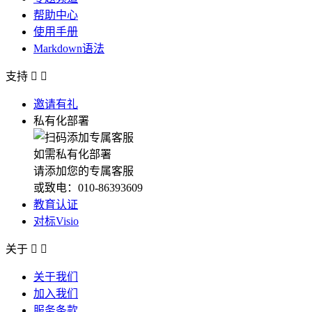
帮助中心
使用手册
Markdown语法
支持


邀请有礼
私有化部署
如需私有化部署
请添加您的专属客服
或致电：010-86393609
教育认证
对标Visio
关于


关于我们
加入我们
服务条款