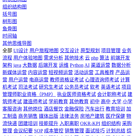
组织结构图
括号图
树形图
鱼骨图
时间轴
其他思维导图
全部
UI设计
用户旅程地图
交互设计
原型规划
项目管理
业务
流程
用户体验地图
需求分析
其他技术
云
php
算法
前端开发
架构
java
大数据
后端开发
运维
Python
AI
渠道运营
数据分析
新媒体运营
内容运营
短视频运营
活动运营
工具推荐
产品运
营
用户运营
电商运营
教师资格证考试
心理咨询师考试
计算
机考试
司法考试
研究生考试
公务员考试
软考
英语考试
项目
管理师职业资格（PMP）
执业医师资格考试
会计职称考试
建
筑师考试
建造师考试
学前教育
其他教育
初中
高中
大学
小学
客服咨询
其他岗位
酒店餐饮
金融保险
汽车出行
教育培训
加
工制造
商务销售
媒体出版
法律法务
房地产建筑
医疗保健
物
流快递
团建培训
技能提升
入职离职
OKR-KPI
组织结构
采购
管理
会议纪要
SOP
成本管控
销售管理
面试技巧
计划总结
综