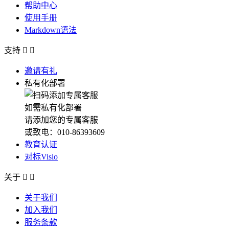
帮助中心
使用手册
Markdown语法
支持


邀请有礼
私有化部署
如需私有化部署
请添加您的专属客服
或致电：010-86393609
教育认证
对标Visio
关于


关于我们
加入我们
服务条款