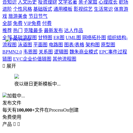
合知识
人文历史
投资理财
文学名著
亲子家庭
心理成长
职场
进阶
个性风格
基础版式
通用模板
影视综艺
生活常识
体育游
戏
旅游美食
节日节气
全部
免费
VIP免费
付费
推荐
热门
克隆最多
最新发布
达人作品
全部
基础流程图
甘特图
ER图
UML图
网络拓扑图
组织结构-
流程图
泳道图
平面图
电路图
图表/表格
架构图
原型图
BPMN2.0
韦恩图
关系图
逻辑图
魏朱商业模式
EPC事件过程
链图
EVC企业价值链图
其他流程图

展开
夜以继日更新模板中...
加载中...
发布文件
每天有
100,000+
文件在ProcessOn创建
免费使用
产品

