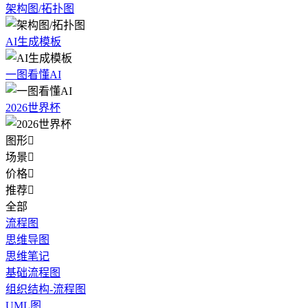
架构图/拓扑图
AI生成模板
一图看懂AI
2026世界杯
图形

场景

价格

推荐

全部
流程图
思维导图
思维笔记
基础流程图
组织结构-流程图
UML图