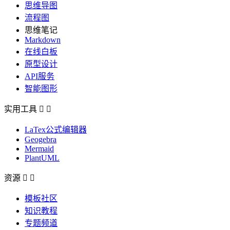
思维导图
流程图
思维笔记
Markdown
在线白板
原型设计
API服务
智能图形
实用工具


LaTex公式编辑器
Geogebra
Mermaid
PlantUML
资源


模板社区
知识教程
专题频道