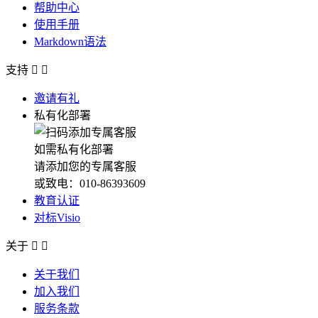
帮助中心
使用手册
Markdown语法
支持


邀请有礼
私有化部署
如需私有化部署
请添加您的专属客服
或致电：010-86393609
教育认证
对标Visio
关于


关于我们
加入我们
服务条款