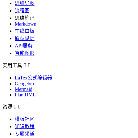
思维导图
流程图
思维笔记
Markdown
在线白板
原型设计
API服务
智能图形
实用工具


LaTex公式编辑器
Geogebra
Mermaid
PlantUML
资源


模板社区
知识教程
专题频道