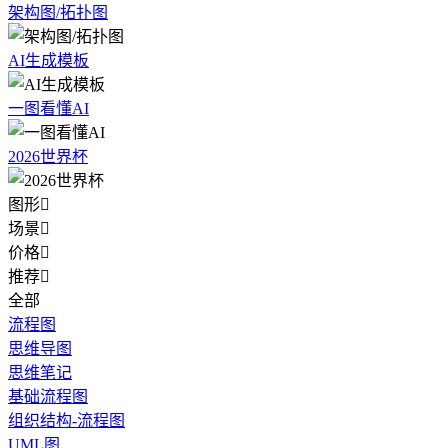
架构图/拓扑图
AI生成模板
一图看懂AI
2026世界杯
图形

场景

价格

推荐

全部
流程图
思维导图
思维笔记
基础流程图
组织结构-流程图
UML图