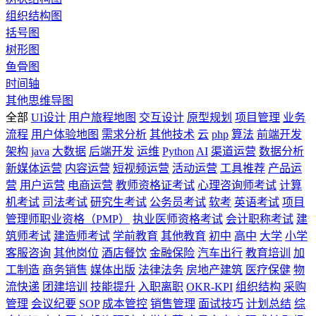
组织结构图
括号图
树形图
鱼骨图
时间轴
其他思维导图
全部
UI设计
用户旅程地图
交互设计
原型规划
项目管理
业务
流程
用户体验地图
需求分析
其他技术
云
php
算法
前端开发
架构
java
大数据
后端开发
运维
Python
AI
渠道运营
数据分析
新媒体运营
内容运营
短视频运营
活动运营
工具推荐
产品运
营
用户运营
电商运营
教师资格证考试
心理咨询师考试
计算
机考试
司法考试
研究生考试
公务员考试
软考
英语考试
项目
管理师职业资格（PMP）
执业医师资格考试
会计职称考试
建
筑师考试
建造师考试
学前教育
其他教育
初中
高中
大学
小学
客服咨询
其他岗位
酒店餐饮
金融保险
汽车出行
教育培训
加
工制造
商务销售
媒体出版
法律法务
房地产建筑
医疗保健
物
流快递
团建培训
技能提升
入职离职
OKR-KPI
组织结构
采购
管理
会议纪要
SOP
成本管控
销售管理
面试技巧
计划总结
综