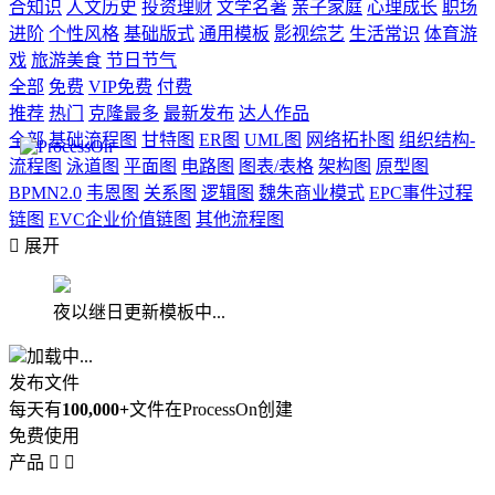
合知识
人文历史
投资理财
文学名著
亲子家庭
心理成长
职场
进阶
个性风格
基础版式
通用模板
影视综艺
生活常识
体育游
戏
旅游美食
节日节气
全部
免费
VIP免费
付费
推荐
热门
克隆最多
最新发布
达人作品
全部
基础流程图
甘特图
ER图
UML图
网络拓扑图
组织结构-
流程图
泳道图
平面图
电路图
图表/表格
架构图
原型图
BPMN2.0
韦恩图
关系图
逻辑图
魏朱商业模式
EPC事件过程
链图
EVC企业价值链图
其他流程图

展开
夜以继日更新模板中...
加载中...
发布文件
每天有
100,000+
文件在ProcessOn创建
免费使用
产品

